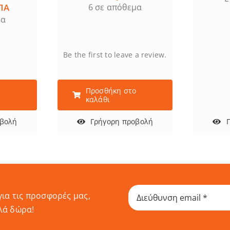
ΠΑ
6 σε απόθεμα
μα
Be the first to leave a review.
ο
Προσθήκη στο
καλάθι
οβολή
Γρήγορη προβολή
για τις προσφορές μας,
λά δώρα!