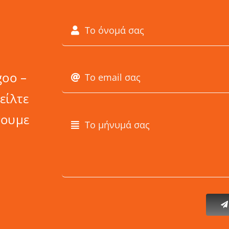
goo –
είλτε
σουμε