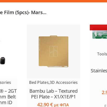
 Film (5pcs)- Mars...
Tool
Stainle
sories
Bed Plates
,
3D Accessories
® – 2GT
Bambu Lab – Textured
2.
mm Belt
PEI Plate – X1/X1E/P1
5mm ID
42.90
€
με ΦΠΑ
Ε