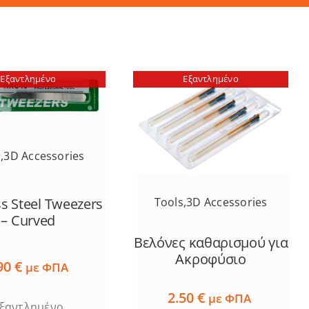
Εξαντλημένο
Εξαντλημένο
s
,
3D Accessories
ss Steel Tweezers
Tools
,
3D Accessories
– Curved
Βελόνες καθαρισμού για
Ακροφύσιο
90
€
με ΦΠΑ
2.50
€
με ΦΠΑ
ξαντλημένο