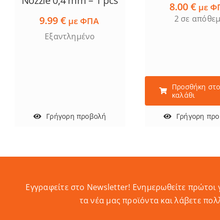
Nozzle 0,4 mm – 1 pcs
8.00
€
με Φ
2 σε απόθε
9.99
€
με ΦΠΑ
Εξαντλημένο
Προσθήκη στ
καλάθι
Γρήγορη προβολή
Γρήγορη πρ
Εγγραφείτε στο Newsletter! Eνημερωθείτε πρώτοι 
τα νέα μας προϊόντα και λάβετε πολ