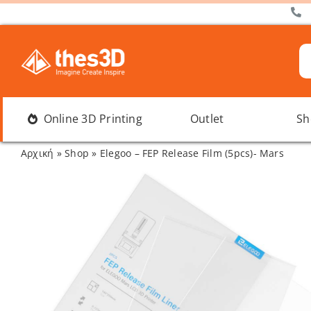
Μετάβαση
στο
περιεχόμενο
Α
γι
Online 3D Printing
Outlet
Sh
Αρχική
»
Shop
»
Elegoo – FEP Release Film (5pcs)- Mars