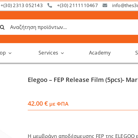
+(30) 2313 052143
+(30) 2111110467
info@thes3
ναζήτηση
α:
op
Services
Academy
S
Elegoo – FEP Release Film (5pcs)- Mar
42.00
€
με ΦΠΑ
Η μεμβράνη αποδέσμευσης FEP της ELEGOO εί