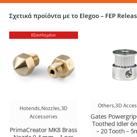
Σχετικά προϊόντα με το Elegoo – FEP Release
Εξαντλημένο
Others
,
3D Acces
Hotends
,
Nozzles
,
3D
Gates Powergrip
Accessories
Toothed Idler 6
PrimaCreator MK8 Brass
– 20 Tooth – 