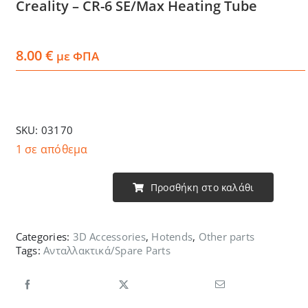
Creality – CR-6 SE/Max Heating Tube
Services
8.00
€
με ΦΠΑ
Academy
Software
SKU:
03170
1 σε απόθεμα
Blog
Προσθήκη στο καλάθι
Creality
Επικοινωνία
-
CR-
Categories:
3D Accessories
,
Hotends
,
Other parts
Tags:
Ανταλλακτικά/Spare Parts
6
SE/Max
Heating
Tube