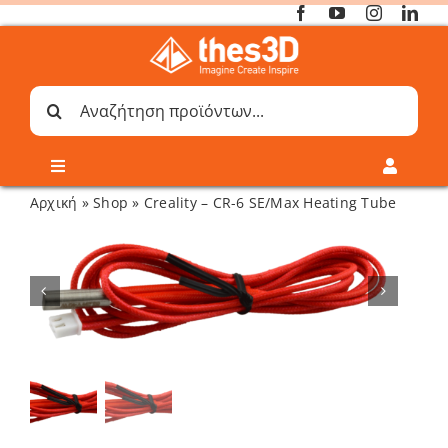
Μετάβαση
στο
περιεχόμενο
Αναζήτηση
για:
Toggle
Toggle
Navigation
Navigati
Αρχική
»
Shop
»
Creality – CR-6 SE/Max Heating Tube
Online 3D Printing
Καλάθι
Λογαριασμός
Outlet
Shop
Shop