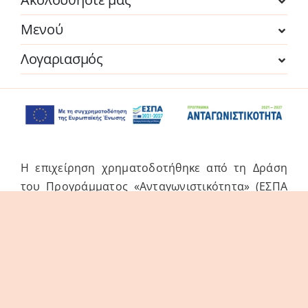
Μενού
Λογαριασμός
Η επιχείρηση χρηματοδοτήθηκε από τη Δράση
του Προγράμματος «Ανταγωνιστικότητα» (ΕΣΠΑ
2021-2027 «Πράσινη Παραγωγική Επένδυση ΜμΕ»
της Δέσμης Δράσεων «Πράσινη Μετάβαση ΜμΕ».
Η Δράση στοχεύει στην αξιοποίηση και ανάπτυξη
συγχρόνων τεχνολογιών από τις ΜμΕ, στην
αναβάθμιση των παραγόμενων προϊόντων /
υπηρεσιών και εν γένει δραστηριοτήτων τους.