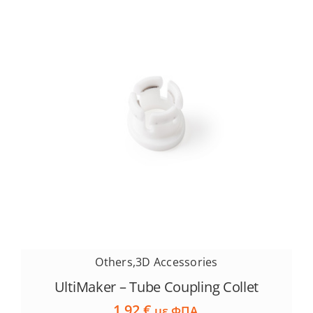
Others
,
3D Accessories
UltiMaker – Tube Coupling Collet
1.92
€
με ΦΠΑ