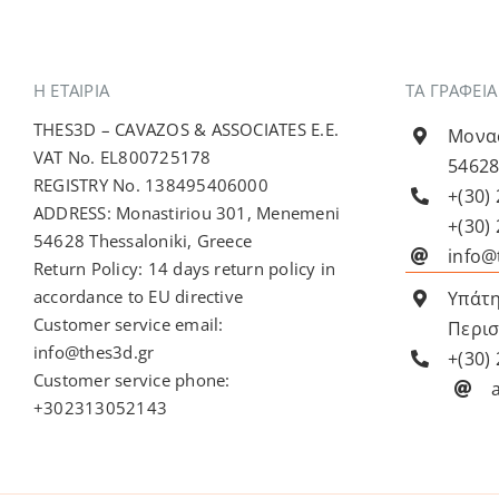
Η ΕΤΑΙΡΊΑ
ΤΑ ΓΡΑΦΕΙ
THES3D – CAVAZOS & ASSOCIATES E.E.
Μονασ
VAT No. EL800725178
54628
REGISTRY No. 138495406000
+(30)
ADDRESS: Monastiriou 301, Menemeni
+(30)
54628 Thessaloniki, Greece
info@
Return Policy: 14 days return policy in
accordance to EU directive
Υπάτη
Customer service email:
Περισ
info@thes3d.gr
+(30)
Customer service phone:
+302313052143