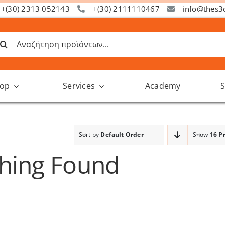
+(30) 2313 052143
+(30) 2111110467
info@thes3
ναζήτηση
α:
op
Services
Academy
S
Sort by
Default Order
Show
16 P
hing Found