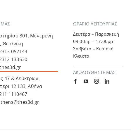
Α ΜΑΣ
ΩΡΑΡΙΟ ΛΕΙΤΟΥΡΓΙΑΣ
Δευτέρα – Παρασκευή
τηρίου 301, Μενεμένη
09:00πμ – 17:00μμ
, Θεσ/νίκη
Σαββάτο – Κυριακή
 2313 052143
Κλειστά
 2312 133530
thes3d.gr
ΑΚΟΛΟΥΘΉΣΤΕ ΜΑΣ:
ς 47 & Λεύκτρων ,
τέρι 12 133, Αθήνα
 211 1110467
athens@thes3d.gr