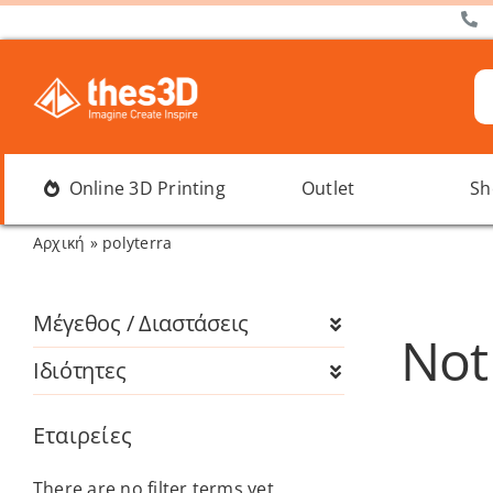
Μετάβαση
στο
περιεχόμενο
Α
γι
Online 3D Printing
Outlet
Sh
Αρχική
»
polyterra
Μέγεθος / Διαστάσεις
Not
Ιδιότητες
Εταιρείες
There are no filter terms yet