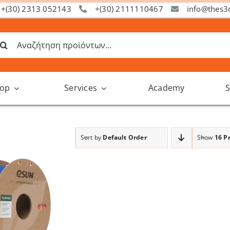
+(30) 2313 052143
+(30) 2111110467
info@thes3
ναζήτηση
α:
op
Services
Academy
S
Sort by
Default Order
Show
16 P