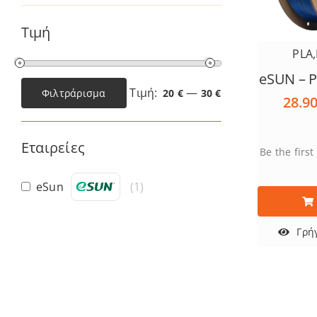
Τιμή
PLA
,
eSUN – P
Τιμή:
—
Φιλτράρισμα
20 €
30 €
28.9
Ελάχιστη
Μέγιστη
τιμή
τιμή
Εταιρείες
Be the first
eSun
(
1
)
Αυτό
το
προϊόν
Γρή
έχει
πολλαπλές
παραλλαγέ
Οι