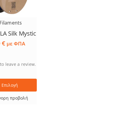
Filaments
LA Silk Mystic
0
€
με ΦΠΑ
 to leave a review.
Επιλογή
γορη προβολή
ς.