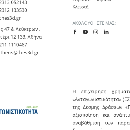
 2313 052143
Κλειστά
 2312 133530
thes3d.gr
ΑΚΟΛΟΥΘΉΣΤΕ ΜΑΣ:
ς 47 & Λεύκτρων ,
τέρι 12 133, Αθήνα
 211 1110467
athens@thes3d.gr
Η επιχείρηση χρημα
«Ανταγωνιστικότητα» (Ε
της Δέσμης Δράσεων «
αξιοποίηση και ανάπτ
αναβάθμιση των παρα