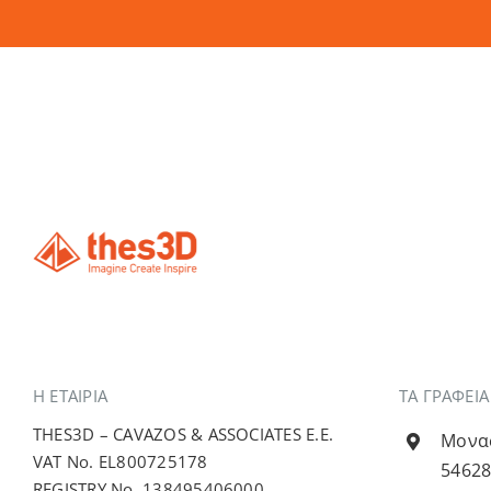
Η ΕΤΑΙΡΊΑ
ΤΑ ΓΡΑΦΕΙ
THES3D – CAVAZOS & ASSOCIATES E.E.
Μονασ
VAT No. EL800725178
54628
REGISTRY No. 138495406000