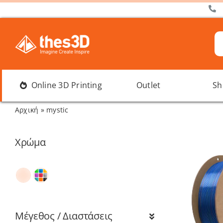
Μετάβαση
στο
περιεχόμενο
Α
γι
Online 3D Printing
Outlet
Sh
Αρχική
»
mystic
Χρώμα
Μέγεθος / Διαστάσεις