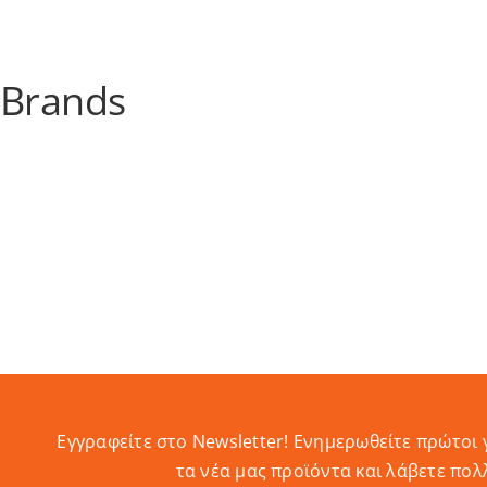
επιλογές
μπορούν
να
Brands
επιλεγούν
στη
σελίδα
του
προϊόντος
Εγγραφείτε στο Newsletter! Eνημερωθείτε πρώτοι 
τα νέα μας προϊόντα και λάβετε πολ