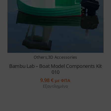
Services
Academy
Software
Others
,
3D Accessories
Blog
Bambu Lab – Boat Model Components Kit
010
Επικοινωνία
9.98
€
με ΦΠΑ
Εξαντλημένο