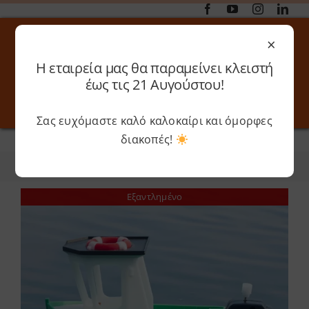
Μετάβαση
στο
×
περιεχόμενο
Η εταιρεία μας θα παραμείνει κλειστή
Αναζήτηση
έως τις 21 Αυγούστου!
για:
Σας ευχόμαστε καλό καλοκαίρι και όμορφες
Toggle
Toggle
Navigation
Navigati
διακοπές!
Αρχική
»
Kits
Online 3D Printing
Καλάθι
Φίλτρα
Ταξινόμηση
Λογαριασμός
Outlet
Εξαντλημένο
Shop
Shop