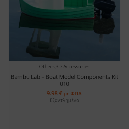
Services
Academy
Software
Others
,
3D Accessories
Blog
Bambu Lab – Boat Model Components Kit
010
Επικοινωνία
9.98
€
με ΦΠΑ
Εξαντλημένο