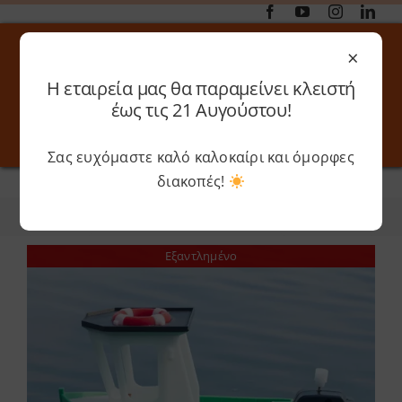
Μετάβαση
στο
×
περιεχόμενο
Η εταιρεία μας θα παραμείνει κλειστή
Αναζήτηση
έως τις 21 Αυγούστου!
για:
Σας ευχόμαστε καλό καλοκαίρι και όμορφες
Toggle
Toggle
Navigation
Navigati
διακοπές!
Αρχική
»
Kits
Online 3D Printing
Καλάθι
Φίλτρα
Ταξινόμηση
Λογαριασμός
Outlet
Εξαντλημένο
Shop
Shop