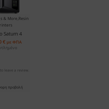
rs & More
,
Resin
rinters
o Saturn 4
00
€
με ΦΠΑ
ντλημένο
 to leave a review.
γορη προβολή