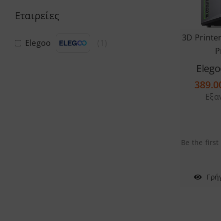
Εταιρείες
3D Printe
Elegoo
(
1
)
P
Elego
389.
Εξα
Be the first
Γρή