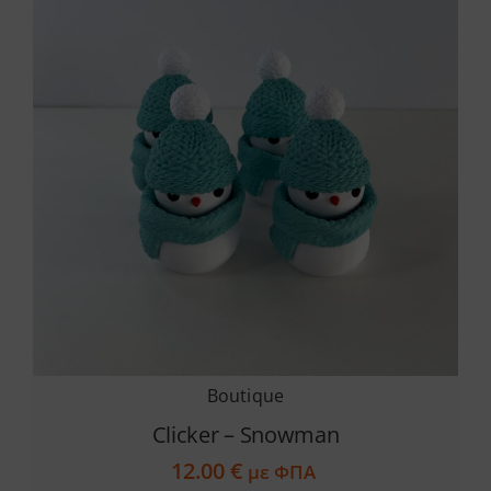
Boutique
Clicker – Snowman
12.00
€
με ΦΠΑ