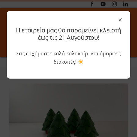
Μετάβαση
στο
×
περιεχόμενο
Η εταιρεία μας θα παραμείνει κλειστή
Αναζήτηση
έως τις 21 Αυγούστου!
για:
Σας ευχόμαστε καλό καλοκαίρι και όμορφες
Toggle
Toggle
Navigation
Navigati
διακοπές!
Αρχική
»
Boutique
Online 3D Printing
Καλάθι
Φίλτρα
Ταξινόμηση
Λογαριασμός
Outlet
Shop
Shop