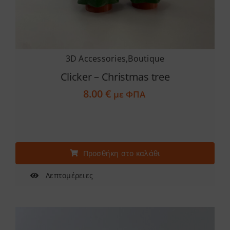
Services
Academy
3D Accessories
,
Boutique
Clicker – Christmas tree
Software
8.00
€
με ΦΠΑ
Blog
Επικοινωνία
Προσθήκη στο καλάθι
Λεπτομέρειες