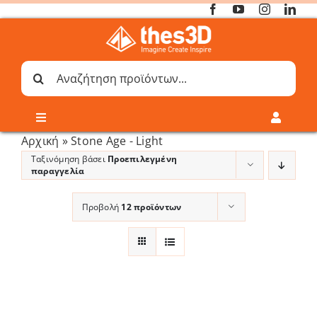
Μετάβαση
στο
περιεχόμενο
Sort by
Default Order
Αναζήτηση
για:
Toggle
Toggle
Navigation
Navigati
Αρχική
»
Stone Age - Light
Online 3D Printing
Καλάθι
Ταξινόμηση βάσει
Προεπιλεγμένη
παραγγελία
Λογαριασμός
Outlet
Προβολή
12 προϊόντων
Shop
Shop
Show
12 Products