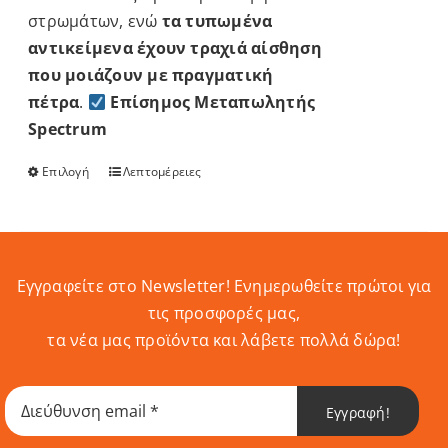
στρωμάτων, ενώ
τα τυπωμένα
αντικείμενα έχουν τραχιά αίσθηση
που μοιάζουν με πραγματική
πέτρα
.
Επίσημος Μεταπωλητής
Spectrum
Επιλογή
Λεπτομέρειες
Αυτό
το
προϊόν
έχει
πολλαπλές
Εγγραφείτε στο Newsletter! Eνημερωθείτε πρώτοι για
παραλλαγές.
τις προσφορές μας,
Οι
τα νέα μας προϊόντα και λάβετε πολλά δώρα!
επιλογές
μπορούν
Εγγραφή!
να
επιλεγούν