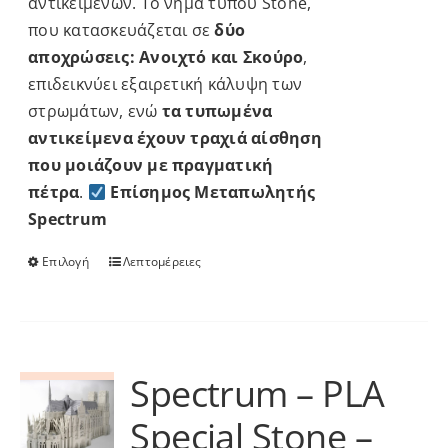
αντικειμένων. Το νήμα τύπου Stone,
που κατασκευάζεται σε
δύο
αποχρώσεις: Ανοιχτό και Σκούρο
,
επιδεικνύει εξαιρετική κάλυψη των
στρωμάτων, ενώ
τα τυπωμένα
αντικείμενα έχουν τραχιά αίσθηση
που μοιάζουν με πραγματική
πέτρα
.
Επίσημος Μεταπωλητής
Spectrum
Επιλογή
Λεπτομέρειες
Αυτό
το
προϊόν
έχει
πολλαπλές
Spectrum – PLA
παραλλαγές.
Special Stone –
Οι