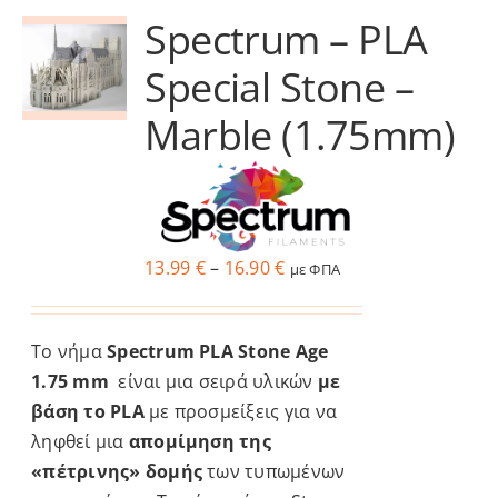
Spectrum – PLA
Services
Special Stone –
Academy
Marble (1.75mm)
Software
Blog
Price
13.99
€
–
16.90
€
με ΦΠΑ
range:
13.99 €
Επικοινωνία
Το νήμα
Spectrum PLA Stone Age
through
1.75 mm
είναι μια σειρά υλικών
με
16.90 €
βάση το PLA
με προσμείξεις για να
ληφθεί μια
απομίμηση της
«πέτρινης» δομής
των τυπωμένων