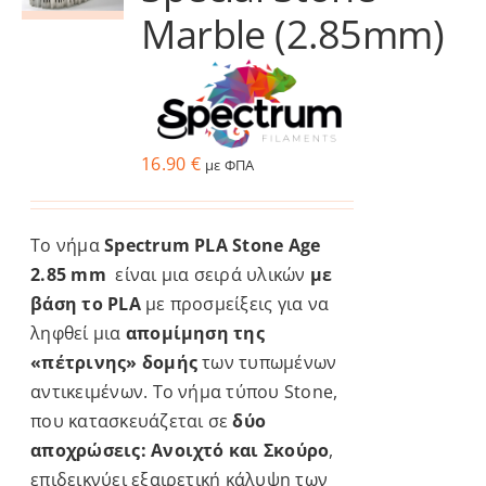
επιλογές
Marble (2.85mm)
μπορούν
να
επιλεγούν
στη
σελίδα
16.90
€
με ΦΠΑ
του
προϊόντος
Το νήμα
Spectrum PLA Stone Age
2.85 mm
είναι μια σειρά υλικών
με
βάση το PLA
με προσμείξεις για να
ληφθεί μια
απομίμηση της
«πέτρινης» δομής
των τυπωμένων
αντικειμένων. Το νήμα τύπου Stone,
που κατασκευάζεται σε
δύο
αποχρώσεις: Ανοιχτό και Σκούρο
,
επιδεικνύει εξαιρετική κάλυψη των