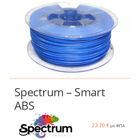
Services
Academy
Software
Blog
Spectrum – Smart
Επικοινωνία
ABS
23.70
€
με ΦΠΑ