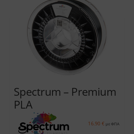
Services
Academy
Software
Blog
Spectrum – Premium
Επικοινωνία
PLA
16.90
€
με ΦΠΑ