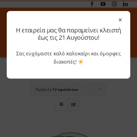
Μετάβαση
στο
×
περιεχόμενο
Η εταιρεία μας θα παραμείνει κλειστή
Αναζήτηση
έως τις 21 Αυγούστου!
για:
Σας ευχόμαστε καλό καλοκαίρι και όμορφες
Toggle
Toggle
Navigation
Navigati
Αρχική
»
Pastel Turquoise
διακοπές!
Online 3D Printing
Καλάθι
Ταξινόμηση βάσει
Βαθμολογία
Λογαριασμός
Outlet
Προβολή
12 προϊόντων
Shop
Shop