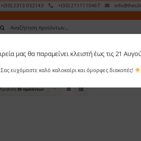
+(30) 2313 052143
+(30) 2111110467
info@thes3
ναζήτηση
α:
ιρεία μας θα παραμείνει κλειστή έως τις 21 Αυγο
op
Services
Academy
S
Σας ευχόμαστε καλό καλοκαίρι και όμορφες διακοπές!
Προβολή
36 προϊόντων