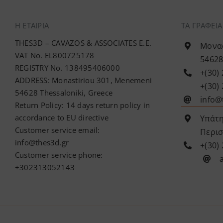
Η ΕΤΑΙΡΊΑ
ΤΑ ΓΡΑΦΕΙ
THES3D – CAVAZOS & ASSOCIATES E.E.
Μονασ
VAT No. EL800725178
54628
REGISTRY No. 138495406000
+(30)
ADDRESS: Monastiriou 301, Menemeni
+(30)
54628 Thessaloniki, Greece
info@
Return Policy: 14 days return policy in
accordance to EU directive
Υπάτη
Customer service email:
Περισ
info@thes3d.gr
+(30)
Customer service phone:
+302313052143