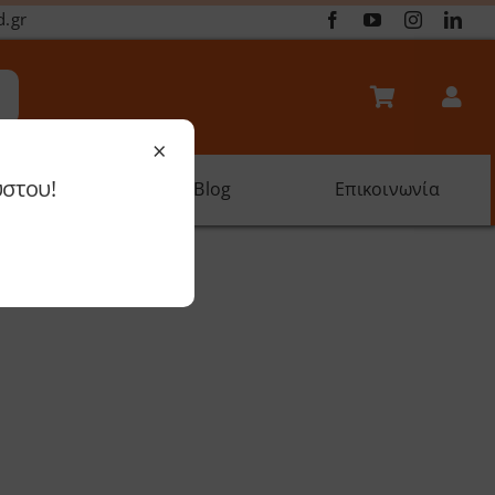
d.gr
×
ύστου!
oftware
Blog
Επικοινωνία