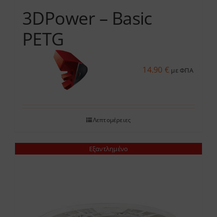
του
3DPower – Basic
προϊόντος
PETG
14.90
€
με ΦΠΑ
Λεπτομέρειες
Εξαντλημένο