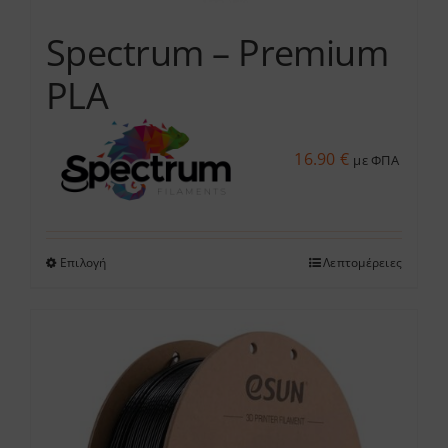
σελίδα
του
Spectrum – Premium
προϊόντος
PLA
16.90
€
με ΦΠΑ
Επιλογή
Λεπτομέρειες
Αυτό
το
προϊόν
έχει
πολλαπλές
παραλλαγές.
Οι