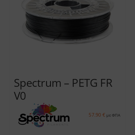
Spectrum – PETG FR
V0
57.90
€
με ΦΠΑ