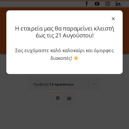
Μετάβαση
στο
×
περιεχόμενο
Η εταιρεία μας θα παραμείνει κλειστή
Αναζήτηση
έως τις 21 Αυγούστου!
για:
Σας ευχόμαστε καλό καλοκαίρι και όμορφες
Toggle
Toggle
Navigation
Navigati
Αρχική
»
Fire Engine Red
διακοπές!
Online 3D Printing
Καλάθι
Ταξινόμηση βάσει
Προεπιλεγμένη
παραγγελία
Λογαριασμός
Outlet
Προβολή
12 προϊόντων
Shop
Shop