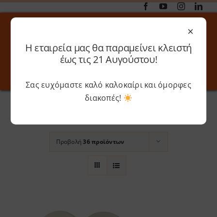
Μετάβαση
στο
×
περιεχόμενο
Η εταιρεία μας θα παραμείνει κλειστή
Αναζήτηση
έως τις 21 Αυγούστου!
για:
Σας ευχόμαστε καλό καλοκαίρι και όμορφες
Toggle
Toggle
Navigation
Navigati
Αρχική
»
Bonbon Rose
διακοπές!
Online 3D Printing
Καλάθι
Ταξινόμηση βάσει
Προεπιλεγμένη
παραγγελία
Λογαριασμός
Outlet
Προβολή
36 προϊόντων
Shop
Shop