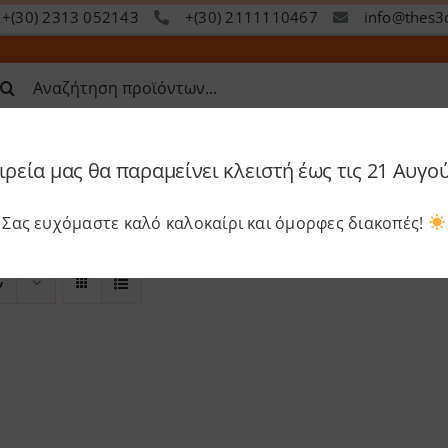
+(30) 2313 052143
+(30) 2111110467
info@thes3
ναζήτηση
α:
ιρεία μας θα παραμείνει κλειστή έως τις 21 Αυγο
op
Services
Academy
S
Σας ευχόμαστε καλό καλοκαίρι και όμορφες διακοπές!
ν