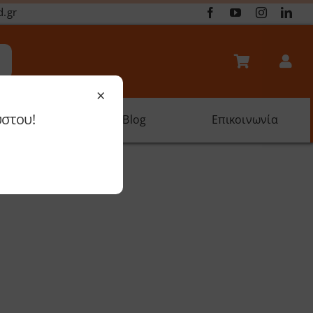
d.gr
×
ύστου!
oftware
Blog
Επικοινωνία