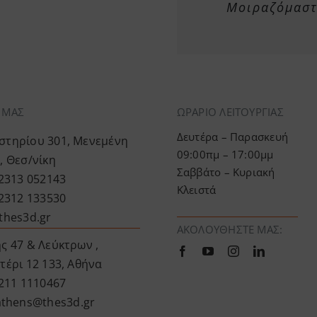
Μοιραζόμαστε
Α ΜΑΣ
ΩΡΑΡΙΟ ΛΕΙΤΟΥΡΓΙΑΣ
Δευτέρα – Παρασκευή
τηρίου 301, Μενεμένη
09:00πμ – 17:00μμ
, Θεσ/νίκη
Σαββάτο – Κυριακή
 2313 052143
Κλειστά
 2312 133530
thes3d.gr
ΑΚΟΛΟΥΘΉΣΤΕ ΜΑΣ:
ς 47 & Λεύκτρων ,
τέρι 12 133, Αθήνα
 211 1110467
athens@thes3d.gr