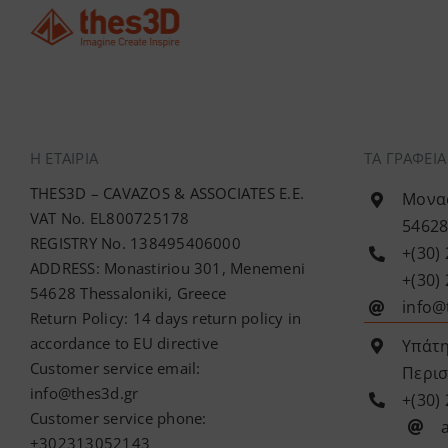
Η ΕΤΑΙΡΊΑ
ΤΑ ΓΡΑΦΕΙ
THES3D – CAVAZOS & ASSOCIATES E.E.
Μονασ
VAT No. EL800725178
54628
REGISTRY No. 138495406000
+(30)
ADDRESS: Monastiriou 301, Menemeni
+(30)
54628 Thessaloniki, Greece
info@
Return Policy: 14 days return policy in
accordance to EU directive
Υπάτη
Customer service email:
Περισ
info@thes3d.gr
+(30)
Customer service phone:
+302313052143