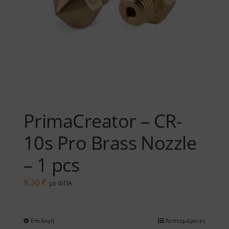
να
επιλεγούν
στη
σελίδα
του
προϊόντος
PrimaCreator – CR-
10s Pro Brass Nozzle
– 1 pcs
9.30
€
με ΦΠΑ
Επιλογή
Λεπτομέρειες
Αυτό