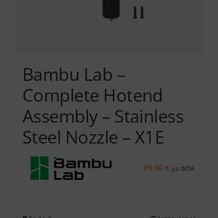
σελίδα
του
προϊόντος
Bambu Lab –
Complete Hotend
Assembly – Stainless
Steel Nozzle – X1E
49.60
€
με ΦΠΑ