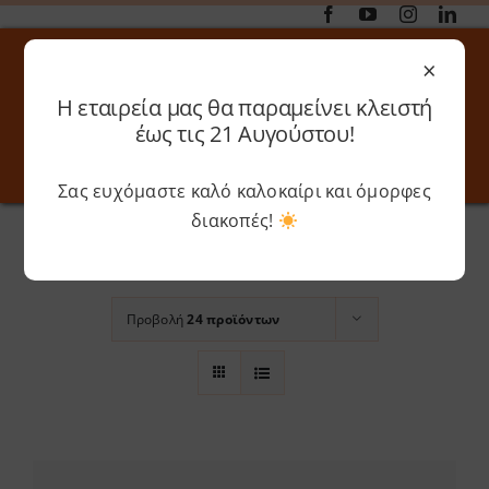
Μετάβαση
στο
×
περιεχόμενο
Η εταιρεία μας θα παραμείνει κλειστή
Αναζήτηση
έως τις 21 Αυγούστου!
για:
Σας ευχόμαστε καλό καλοκαίρι και όμορφες
Toggle
Toggle
Navigation
Navigati
Αρχική
»
0.4mm
διακοπές!
Online 3D Printing
Καλάθι
Ταξινόμηση βάσει
Προεπιλεγμένη
παραγγελία
Λογαριασμός
Outlet
Προβολή
24 προϊόντων
Shop
Shop