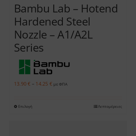
Bambu Lab – Hotend
Hardened Steel
Nozzle – A1/A2L
Series
Price
13.90
€
–
14.25
€
με ΦΠΑ
range:
13.90 €
Επιλογή
Λεπτομέρειες
Αυτό
through
το
14.25 €
προϊόν
έχει