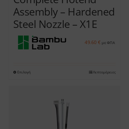
Assembly – Hardened
Steel Nozzle – X1E
49.60
€
με ΦΠΑ
Επιλογή
Λεπτομέρειες
Αυτό
το
προϊόν
έχει
πολλαπλές
παραλλαγές.
Οι
επιλογές