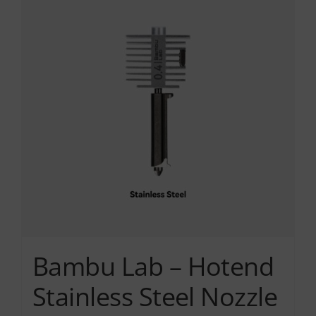
πολλαπλές
παραλλαγές.
Οι
επιλογές
μπορούν
να
επιλεγούν
στη
σελίδα
του
προϊόντος
Bambu Lab – Hotend
Stainless Steel Nozzle