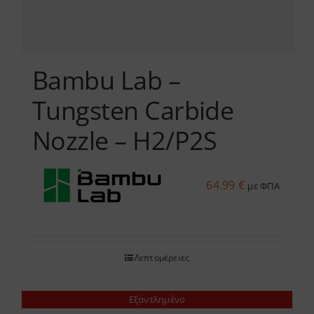
προϊόντος
Bambu Lab –
Tungsten Carbide
Nozzle – H2/P2S
64.99
€
με ΦΠΑ
Λεπτομέρειες
Εξαντλημένο