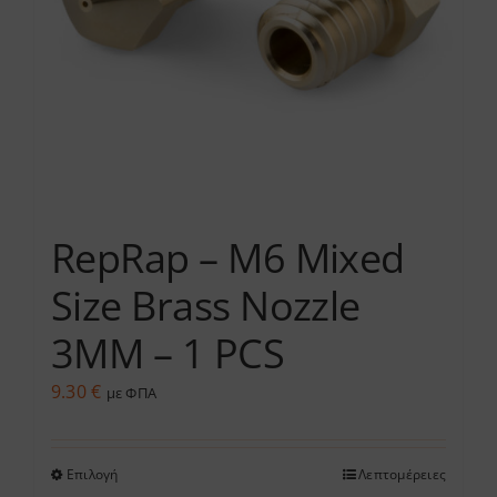
να
επιλεγούν
στη
σελίδα
του
προϊόντος
RepRap – M6 Mixed
Size Brass Nozzle
3MM – 1 PCS
9.30
€
με ΦΠΑ
Επιλογή
Λεπτομέρειες
Αυτό