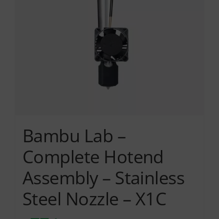
μπορούν
να
επιλεγούν
στη
σελίδα
του
προϊόντος
Bambu Lab –
Complete Hotend
Assembly – Stainless
Steel Nozzle – X1C