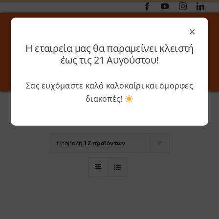
Μετάβαση
στο
×
περιεχόμενο
Η εταιρεία μας θα παραμείνει κλειστή
Αναζήτηση
έως τις 21 Αυγούστου!
για:
Σας ευχόμαστε καλό καλοκαίρι και όμορφες
Toggle
Toggle
Navigation
Navigati
Αρχική
»
PVA
διακοπές!
Online 3D Printing
Καλάθι
Ταξινόμηση βάσει
Βαθμολογία
Λογαριασμός
Outlet
Προβολή
12 προϊόντων
Shop
Shop