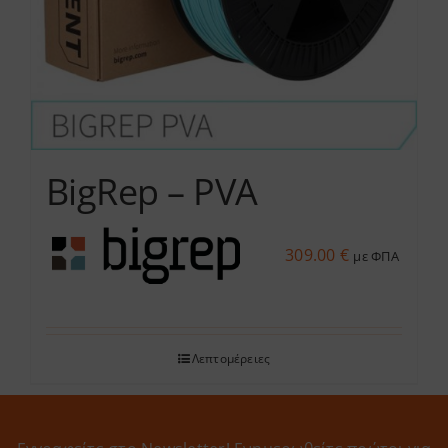
BigRep – PVA
309.00
€
με ΦΠΑ
Λεπτομέρειες