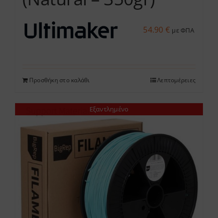
54.90
€
με ΦΠΑ
Προσθήκη στο καλάθι
Λεπτομέρειες
Εξαντλημένο