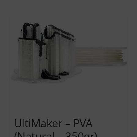
Services
Academy
Software
Blog
Επικοινωνία
UltiMaker – PVA
(Natural – 350gr)