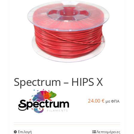
Services
Academy
Software
Blog
Spectrum – HIPS X
Επικοινωνία
24.00
€
με ΦΠΑ
Επιλογή
Λεπτομέρειες
Αυτό