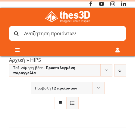
Μετάβαση
στο
περιεχόμενο
Αναζήτηση
για:
Toggle
Toggle
Navigation
Navigati
Αρχική
»
HIPS
Online 3D Printing
Καλάθι
Ταξινόμηση βάσει
Προεπιλεγμένη
παραγγελία
Λογαριασμός
Outlet
Προβολή
12 προϊόντων
Shop
Shop