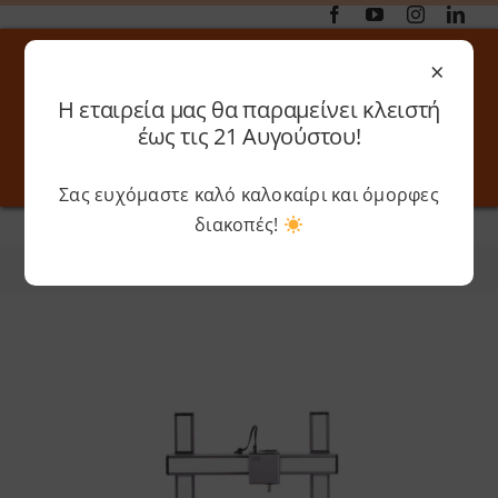
Μετάβαση
στο
×
περιεχόμενο
Η εταιρεία μας θα παραμείνει κλειστή
Αναζήτηση
έως τις 21 Αυγούστου!
για:
Σας ευχόμαστε καλό καλοκαίρι και όμορφες
Toggle
Toggle
Navigation
Navigati
διακοπές!
Αρχική
»
Snapmaker
Online 3D Printing
Καλάθι
Φίλτρα
Ταξινόμηση
Λογαριασμός
Outlet
Shop
Shop