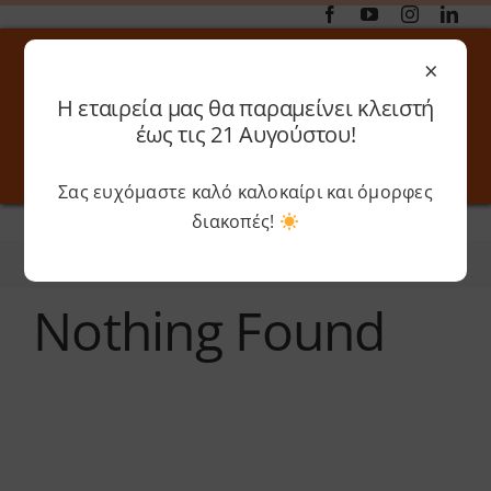
Μετάβαση
στο
×
περιεχόμενο
Η εταιρεία μας θα παραμείνει κλειστή
Αναζήτηση
έως τις 21 Αυγούστου!
για:
Σας ευχόμαστε καλό καλοκαίρι και όμορφες
Toggle
Toggle
Navigation
Navigati
διακοπές!
Αρχική
»
Monocure 3D
Online 3D Printing
Καλάθι
Φίλτρα
Ταξινόμηση
Nothing Found
Λογαριασμός
Outlet
Shop
Shop