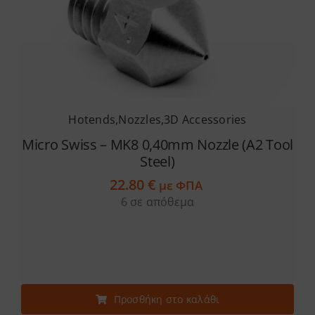
Services
Academy
Software
Hotends
,
Nozzles
,
3D Accessories
Micro Swiss – MK8 0,40mm Nozzle (A2 Tool
Steel)
Blog
22.80
€
με ΦΠΑ
6 σε απόθεμα
Επικοινωνία
Προσθήκη στο καλάθι