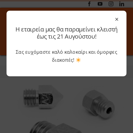
Μετάβαση
στο
×
περιεχόμενο
Η εταιρεία μας θα παραμείνει κλειστή
Αναζήτηση
έως τις 21 Αυγούστου!
για:
Σας ευχόμαστε καλό καλοκαίρι και όμορφες
Toggle
Toggle
Navigation
Navigati
διακοπές!
Αρχική
»
MICRO SWISS
Online 3D Printing
Καλάθι
Φίλτρα
Ταξινόμηση
Λογαριασμός
Outlet
Shop
Shop