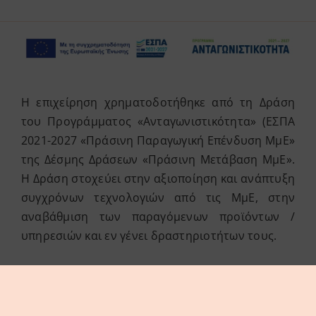
Η επιχείρηση χρηματοδοτήθηκε από τη Δράση
του Προγράμματος «Ανταγωνιστικότητα» (ΕΣΠΑ
2021-2027 «Πράσινη Παραγωγική Επένδυση ΜμΕ»
της Δέσμης Δράσεων «Πράσινη Μετάβαση ΜμΕ».
Η Δράση στοχεύει στην αξιοποίηση και ανάπτυξη
συγχρόνων τεχνολογιών από τις ΜμΕ, στην
αναβάθμιση των παραγόμενων προϊόντων /
υπηρεσιών και εν γένει δραστηριοτήτων τους.
© thes3d.gr 2026. All Rights Reserved