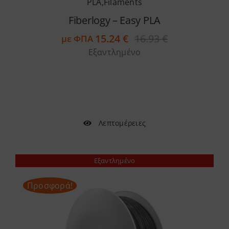
PLA
,
Filaments
Fiberlogy – Easy PLA
15.24
€
16.93
€
με ΦΠΑ
Original
Η
Εξαντλημένο
price
τρέχουσα
was:
τιμή
16.93 €.
είναι:
15.24 €.
Λεπτομέρειες
Εξαντλημένο
Προσφορά!