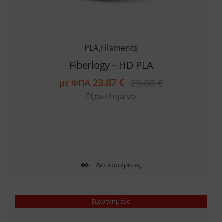
PLA
,
Filaments
Fiberlogy – HD PLA
23.87
€
29.60
€
με ΦΠΑ
Original
Η
Εξαντλημένο
price
τρέχουσα
was:
τιμή
29.60 €.
είναι:
23.87 €.
Λεπτομέρειες
Εξαντλημένο