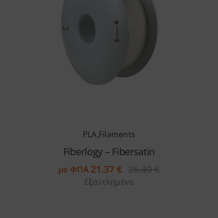
PLA
,
Filaments
Fiberlogy – Fibersatin
21.37
€
26.40
€
με ΦΠΑ
Original
Η
Εξαντλημένο
price
τρέχουσα
was:
τιμή
26.40 €.
είναι:
21.37 €.