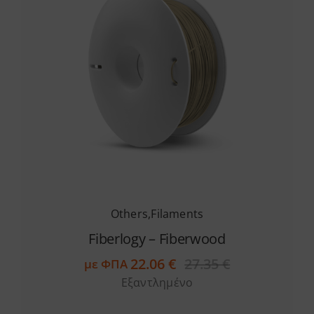
Others
,
Filaments
Fiberlogy – Fiberwood
22.06
€
27.35
€
με ΦΠΑ
Original
Η
Εξαντλημένο
price
τρέχουσα
was:
τιμή