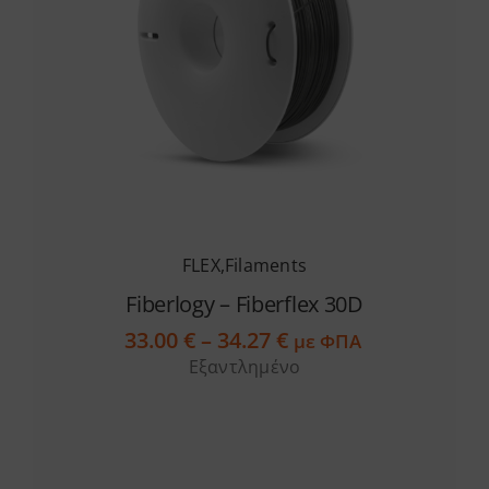
FLEX
,
Filaments
Fiberlogy – Fiberflex 30D
Price
33.00
€
–
34.27
€
με ΦΠΑ
range:
Εξαντλημένο
33.00 €
through
34.27 €