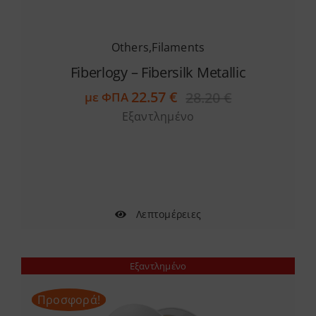
Others
,
Filaments
Fiberlogy – Fibersilk Metallic
22.57
€
28.20
€
με ΦΠΑ
Original
Η
Εξαντλημένο
price
τρέχουσα
was:
τιμή
28.20 €.
είναι:
22.57 €.
Λεπτομέρειες
Εξαντλημένο
Προσφορά!