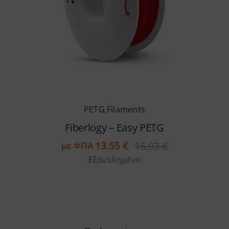
Services
Academy
Software
PETG
,
Filaments
Blog
Fiberlogy – Easy PETG
13.55
€
16.93
€
με ΦΠΑ
Original
Η
Επικοινωνία
Εξαντλημένο
price
τρέχουσα
was:
τιμή
16.93 €.
είναι:
13.55 €.