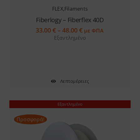
FLEX
,
Filaments
Fiberlogy – Fiberflex 40D
Price
33.00
€
–
48.00
€
με ΦΠΑ
range:
Εξαντλημένο
33.00 €
through
48.00 €
Λεπτομέρειες
Εξαντλημένο
Προσφορά!