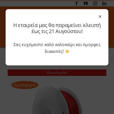
Μετάβαση
στο
×
περιεχόμενο
Η εταιρεία μας θα παραμείνει κλειστή
Αναζήτηση
έως τις 21 Αυγούστου!
για:
Σας ευχόμαστε καλό καλοκαίρι και όμορφες
Toggle
Toggle
Navigation
Navigati
διακοπές!
Αρχική
»
Fiberlogy
Online 3D Printing
Καλάθι
Φίλτρα
Ταξινόμηση
Λογαριασμός
Outlet
Εξαντλημένο
Προσφορά!
Shop
Shop