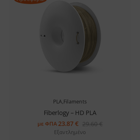
PLA
,
Filaments
Fiberlogy – HD PLA
23.87
€
29.60
€
με ΦΠΑ
Original
Η
Εξαντλημένο
price
τρέχουσα