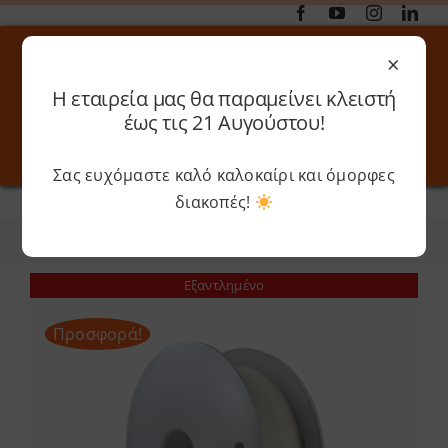
Μετάβαση
στο
×
περιεχόμενο
Η εταιρεία μας θα παραμείνει κλειστή
Αναζήτηση
έως τις 21 Αυγούστου!
για:
Σας ευχόμαστε καλό καλοκαίρι και όμορφες
Toggle
Toggle
Navigation
Navigati
διακοπές!
Αρχική
»
Fiberlogy
Online 3D Printing
Καλάθι
Φίλτρα
Ταξινόμηση
Λογαριασμός
Outlet
Εξαντλημένο
Προσφορά!
Shop
Shop