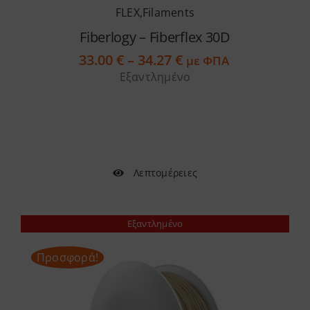
FLEX
,
Filaments
Fiberlogy – Fiberflex 30D
Price
33.00
€
–
34.27
€
με ΦΠΑ
range:
Εξαντλημένο
33.00 €
through
34.27 €
Λεπτομέρειες
Εξαντλημένο
Προσφορά!