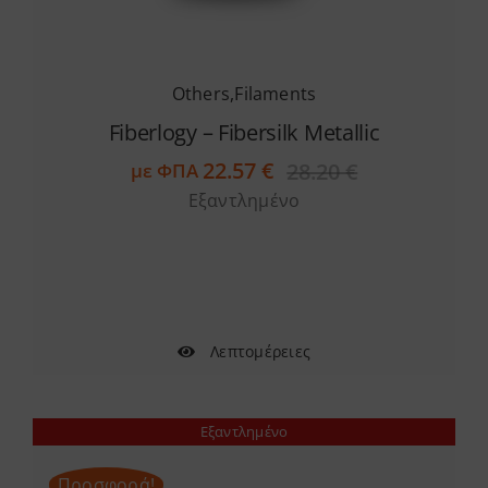
Others
,
Filaments
Fiberlogy – Fibersilk Metallic
22.57
€
28.20
€
με ΦΠΑ
Original
Η
Εξαντλημένο
price
τρέχουσα
was:
τιμή
28.20 €.
είναι:
22.57 €.
Λεπτομέρειες
Εξαντλημένο
Προσφορά!