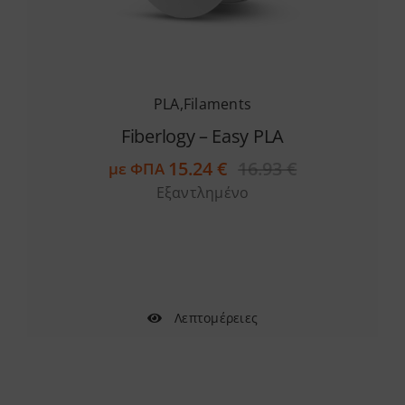
PLA
,
Filaments
Fiberlogy – Easy PLA
15.24
€
16.93
€
με ΦΠΑ
Original
Η
Εξαντλημένο
price
τρέχουσα
was:
τιμή
16.93 €.
είναι:
15.24 €.
Λεπτομέρειες