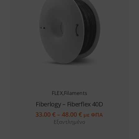
FLEX
,
Filaments
Fiberlogy – Fiberflex 40D
Price
33.00
€
–
48.00
€
με ΦΠΑ
range:
Εξαντλημένο
33.00 €
through