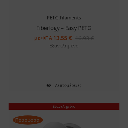
PETG
,
Filaments
Fiberlogy – Easy PETG
13.55
€
16.93
€
με ΦΠΑ
Original
Η
Εξαντλημένο
price
τρέχουσα
was:
τιμή
16.93 €.
είναι:
13.55 €.
Λεπτομέρειες
Εξαντλημένο
Προσφορά!