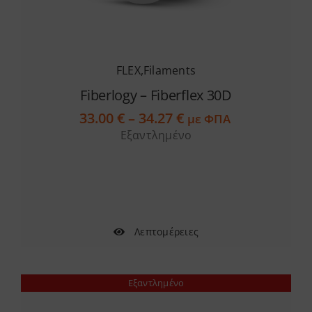
FLEX
,
Filaments
Fiberlogy – Fiberflex 30D
Price
33.00
€
–
34.27
€
με ΦΠΑ
range:
Εξαντλημένο
33.00 €
through
34.27 €
Λεπτομέρειες
Εξαντλημένο