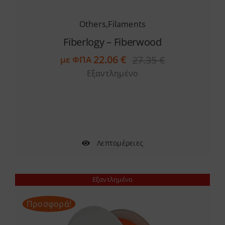
Others
,
Filaments
Fiberlogy – Fiberwood
22.06
€
27.35
€
με ΦΠΑ
Original
Η
Εξαντλημένο
price
τρέχουσα
was:
τιμή
27.35 €.
είναι:
22.06 €.
Λεπτομέρειες
Εξαντλημένο
Προσφορά!