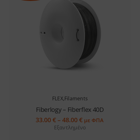
FLEX
,
Filaments
Fiberlogy – Fiberflex 40D
Price
33.00
€
–
48.00
€
με ΦΠΑ
range:
Εξαντλημένο
33.00 €