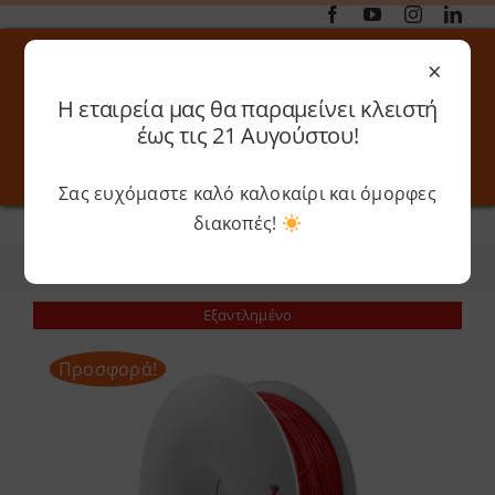
Μετάβαση
στο
×
περιεχόμενο
Η εταιρεία μας θα παραμείνει κλειστή
Αναζήτηση
έως τις 21 Αυγούστου!
για:
Σας ευχόμαστε καλό καλοκαίρι και όμορφες
Toggle
Toggle
Navigation
Navigati
διακοπές!
Αρχική
»
Fiberlogy
Online 3D Printing
Καλάθι
Φίλτρα
Ταξινόμηση
Λογαριασμός
Outlet
Εξαντλημένο
Προσφορά!
Shop
Shop