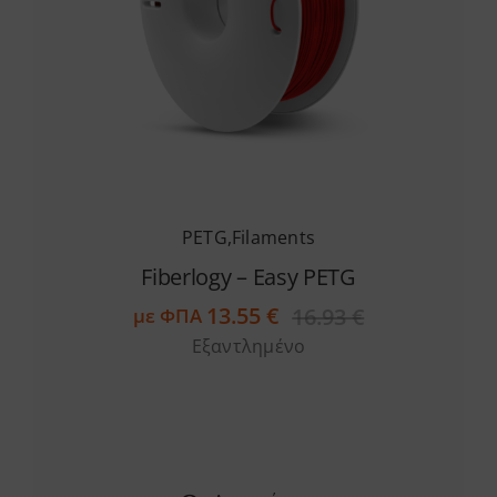
Services
Academy
Software
PETG
,
Filaments
Blog
Fiberlogy – Easy PETG
13.55
€
16.93
€
με ΦΠΑ
Original
Η
Επικοινωνία
Εξαντλημένο
price
τρέχουσα
was:
τιμή
16.93 €.
είναι:
13.55 €.