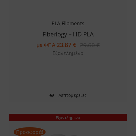
PLA
,
Filaments
Fiberlogy – HD PLA
23.87
€
29.60
€
με ΦΠΑ
Original
Η
Εξαντλημένο
price
τρέχουσα
was:
τιμή
29.60 €.
είναι:
23.87 €.
Λεπτομέρειες
Εξαντλημένο
Προσφορά!