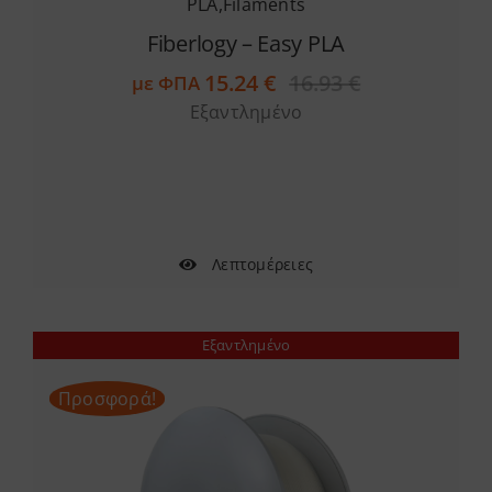
PLA
,
Filaments
Fiberlogy – Easy PLA
15.24
€
16.93
€
με ΦΠΑ
Original
Η
Εξαντλημένο
price
τρέχουσα
was:
τιμή
16.93 €.
είναι:
15.24 €.
Λεπτομέρειες
Εξαντλημένο
Προσφορά!