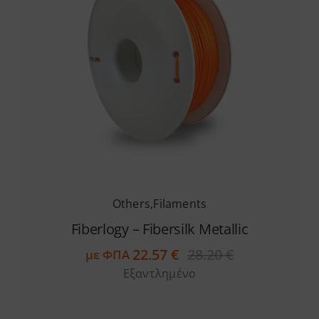
Others
,
Filaments
Fiberlogy – Fibersilk Metallic
22.57
€
28.20
€
με ΦΠΑ
Original
Η
Εξαντλημένο
price
τρέχουσα
was:
τιμή
28.20 €.
είναι: