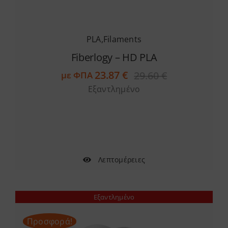
PLA
,
Filaments
Fiberlogy – HD PLA
23.87
€
29.60
€
με ΦΠΑ
Original
Η
Εξαντλημένο
price
τρέχουσα
was:
τιμή
29.60 €.
είναι:
23.87 €.
Λεπτομέρειες
Εξαντλημένο
Προσφορά!