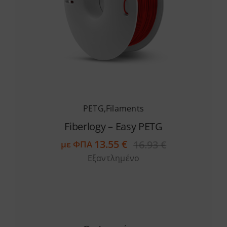
Services
Academy
Software
PETG
,
Filaments
Blog
Fiberlogy – Easy PETG
13.55
€
16.93
€
με ΦΠΑ
Original
Η
Επικοινωνία
Εξαντλημένο
price
τρέχουσα
was:
τιμή
16.93 €.
είναι:
13.55 €.