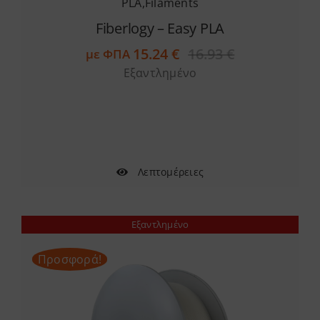
PLA
,
Filaments
Fiberlogy – Easy PLA
15.24
€
16.93
€
με ΦΠΑ
Original
Η
Εξαντλημένο
price
τρέχουσα
was:
τιμή
16.93 €.
είναι:
15.24 €.
Λεπτομέρειες
Εξαντλημένο
Προσφορά!