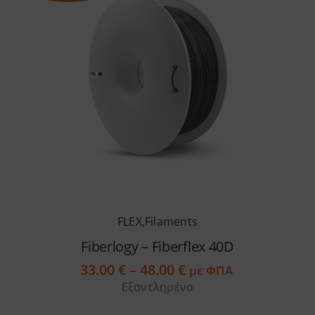
FLEX
,
Filaments
Fiberlogy – Fiberflex 40D
Price
33.00
€
–
48.00
€
με ΦΠΑ
range:
Εξαντλημένο
33.00 €