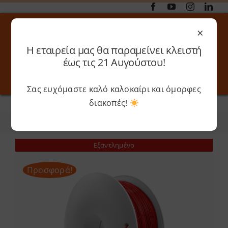
Μετάβαση
στο
×
περιεχόμενο
Η εταιρεία μας θα παραμείνει κλειστή
Αναζήτηση
έως τις 21 Αυγούστου!
για:
Σας ευχόμαστε καλό καλοκαίρι και όμορφες
Toggle
Toggle
Navigation
Navigati
διακοπές!
Αρχική
»
Fiberlogy
Online 3D Printing
Καλάθι
Φίλτρα
Ταξινόμηση
Λογαριασμός
Outlet
Εξαντλημένο
Προσφορά!
Shop
Shop