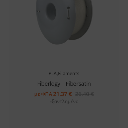
PLA
,
Filaments
Fiberlogy – Fibersatin
21.37
€
26.40
€
με ΦΠΑ
Original
Η
Εξαντλημένο
price
τρέχουσα
was:
τιμή
26.40 €.
είναι:
21.37 €.