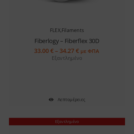
FLEX
,
Filaments
Fiberlogy – Fiberflex 30D
Price
33.00
€
–
34.27
€
με ΦΠΑ
range:
Εξαντλημένο
33.00 €
through
34.27 €
Λεπτομέρειες
Εξαντλημένο