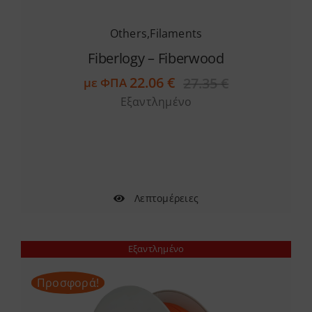
Others
,
Filaments
Fiberlogy – Fiberwood
22.06
€
27.35
€
με ΦΠΑ
Original
Η
Εξαντλημένο
price
τρέχουσα
was:
τιμή
27.35 €.
είναι:
22.06 €.
Λεπτομέρειες
Εξαντλημένο
Προσφορά!