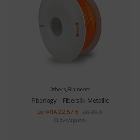
Others
,
Filaments
Fiberlogy – Fibersilk Metallic
22.57
€
28.20
€
με ΦΠΑ
Original
Η
Εξαντλημένο
price
τρέχουσα
was:
τιμή
28.20 €.
είναι: