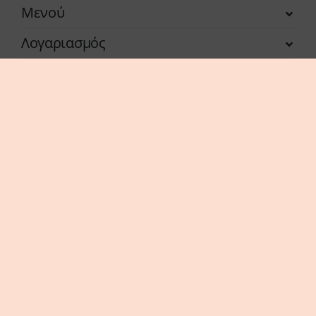
Μενού
Λογαριασμός
Η επιχείρηση χρηματοδοτήθηκε από τη Δράση
του Προγράμματος «Ανταγωνιστικότητα» (ΕΣΠΑ
2021-2027 «Πράσινη Παραγωγική Επένδυση ΜμΕ»
της Δέσμης Δράσεων «Πράσινη Μετάβαση ΜμΕ».
Η Δράση στοχεύει στην αξιοποίηση και ανάπτυξη
συγχρόνων τεχνολογιών από τις ΜμΕ, στην
αναβάθμιση των παραγόμενων προϊόντων /
υπηρεσιών και εν γένει δραστηριοτήτων τους.