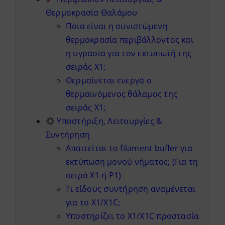
Θερμοκρασία Θαλάμου
Ποια είναι η συνιστώμενη
θερμοκρασία περιβάλλοντος και
η υγρασία για τον εκτυπωτή της
σειράς X1;
Θερμαίνεται ενεργά ο
θερμαινόμενος θάλαμος της
σειράς X1;
Υποστήριξη, Λειτουργίες &
Συντήρηση
Απαιτείται το filament buffer για
εκτύπωση μονού νήματος; (Για τη
σειρά X1 ή P1)
Τι είδους συντήρηση αναμένεται
για το X1/X1C;
Υποστηρίζει το X1/X1C προστασία