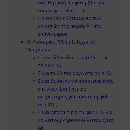
από θερμική διαφυγή (thermal
runaway protection);
Ποια είναι η λειτουργία των
κουμπιών της σειράς X1 στο
επάνω μέρος;
Λογισμικό, Ψύξη & Τεχνητή
Νοημοσύνη
Είναι άλλοι slicers συμβατοί με
το X1/X1C;
Είναι το X1 πιο αργό από το X1C;
Είναι δυνατόν να προστεθεί ένας
επιπλέον βοηθητικός
ανεμιστήρας για καλύτερη ψύξη
στο X1C;
Είναι απαραίτητο το φως LED για
να λειτουργήσουν οι λειτουργίες
AI;