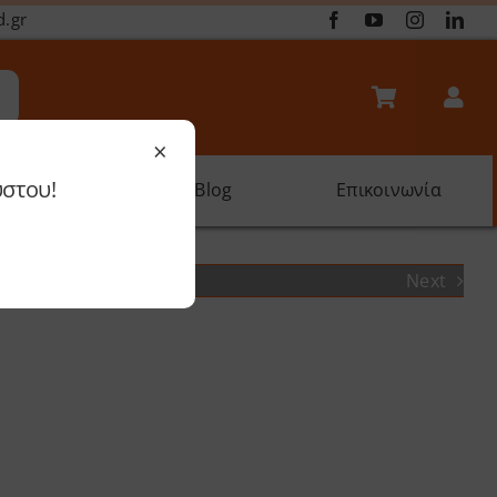
d.gr
×
ύστου!
oftware
Blog
Επικοινωνία
Next