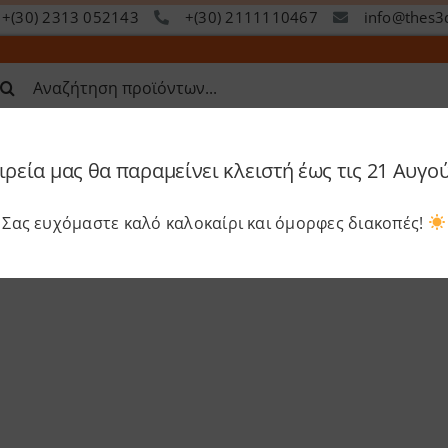
+(30) 2313 052143
+(30) 2111110467
info@thes3
ναζήτηση
α:
ιρεία μας θα παραμείνει κλειστή έως τις 21 Αυγο
op
Services
Academy
S
νές Ερωτήσεις
Σας ευχόμαστε καλό καλοκαίρι και όμορφες διακοπές!