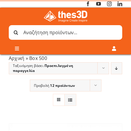
Μετάβαση
στο
περιεχόμενο
Αναζήτηση
για:
Toggle
Toggle
Navigation
Navigati
Αρχική
»
Box 500
Online 3D Printing
Καλάθι
Ταξινόμηση βάσει
Προεπιλεγμένη
παραγγελία
Λογαριασμός
Outlet
Προβολή
12 προϊόντων
Shop
Shop