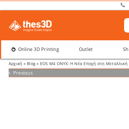
Μετάβαση
στο
περιεχόμενο
Α
γι
Online 3D Printing
Outlet
Sh
Αρχική
»
Blog
»
EOS M4 ONYX: Η Νέα Εποχή στη Μεταλλική
Previous