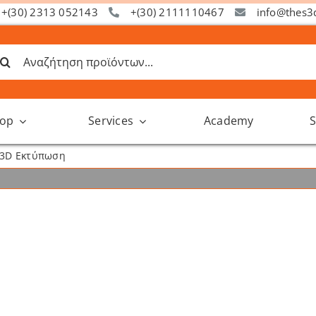
+(30) 2313 052143
+(30) 2111110467
info@thes3
ναζήτηση
α:
op
Services
Academy
S
 3D Εκτύπωση