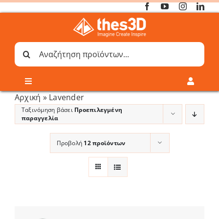
Μετάβαση
στο
περιεχόμενο
Sort by
Default Order
Αναζήτηση
για:
Toggle
Toggle
Navigation
Navigati
Αρχική
»
Lavender
Online 3D Printing
Καλάθι
Ταξινόμηση βάσει
Προεπιλεγμένη
παραγγελία
Λογαριασμός
Outlet
Προβολή
12 προϊόντων
Shop
Shop
Show
12 Products