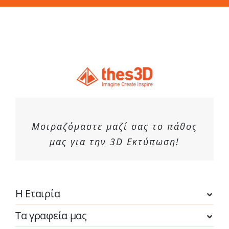
στη
σελίδα
του
προϊόντος
Μοιραζόμαστε μαζί σας το πάθος
μας για την 3D Εκτύπωση!
Η Εταιρία
Τα γραφεία μας