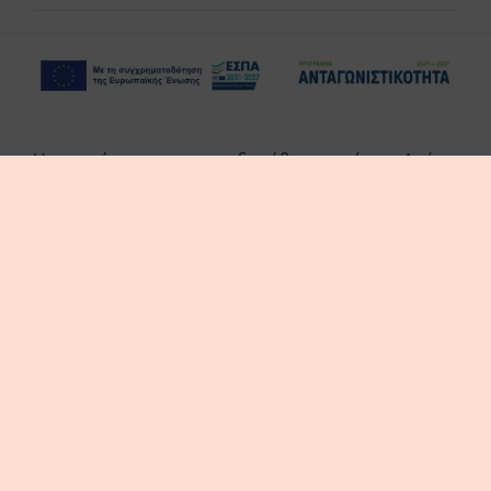
Η επιχείρηση χρηματοδοτήθηκε από τη Δράση
του Προγράμματος «Ανταγωνιστικότητα» (ΕΣΠΑ
2021-2027 «Πράσινη Παραγωγική Επένδυση ΜμΕ»
της Δέσμης Δράσεων «Πράσινη Μετάβαση ΜμΕ».
Η Δράση στοχεύει στην αξιοποίηση και ανάπτυξη
συγχρόνων τεχνολογιών από τις ΜμΕ, στην
αναβάθμιση των παραγόμενων προϊόντων /
υπηρεσιών και εν γένει δραστηριοτήτων τους.
© thes3d.gr 2026. All Rights Reserved