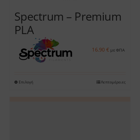
σελίδα
του
Spectrum – Premium
προϊόντος
PLA
16.90
€
με ΦΠΑ
Επιλογή
Λεπτομέρειες
Αυτό
το
προϊόν
έχει
πολλαπλές
παραλλαγές.
Οι