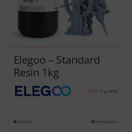
στη
σελίδα
του
προϊόντος
Elegoo – Standard
Resin 1kg
19.99
€
με ΦΠΑ
Επιλογή
Λεπτομέρειες
Αυτό
το