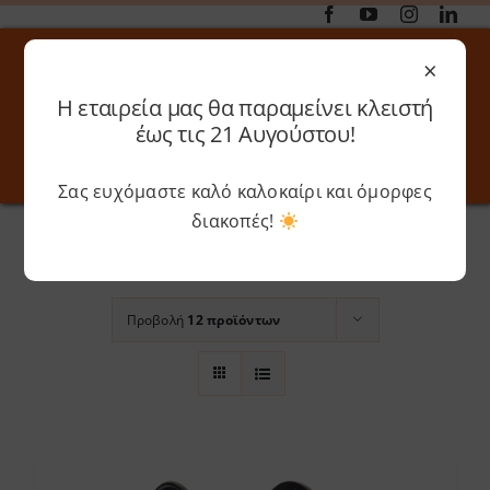
Μετάβαση
στο
×
περιεχόμενο
Η εταιρεία μας θα παραμείνει κλειστή
Αναζήτηση
έως τις 21 Αυγούστου!
για:
Σας ευχόμαστε καλό καλοκαίρι και όμορφες
Toggle
Toggle
Navigation
Navigati
Αρχική
»
Beige
διακοπές!
Online 3D Printing
Καλάθι
Ταξινόμηση βάσει
Προεπιλεγμένη
παραγγελία
Λογαριασμός
Outlet
Προβολή
12 προϊόντων
Shop
Shop