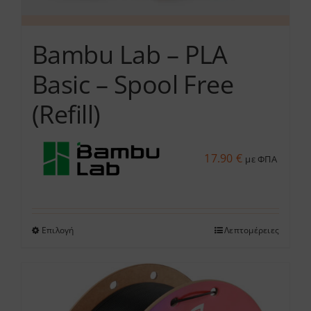
Bambu Lab – PLA
Basic – Spool Free
(Refill)
17.90
€
με ΦΠΑ
Επιλογή
Λεπτομέρειες
Αυτό
το
προϊόν
έχει
πολλαπλές