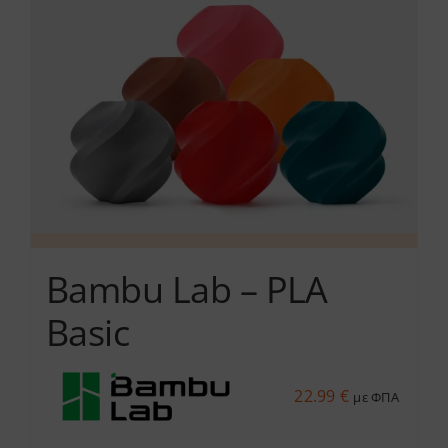
επιλογές
μπορούν
να
επιλεγούν
στη
σελίδα
του
προϊόντος
Bambu Lab – PLA
Basic
22.99
€
με ΦΠΑ