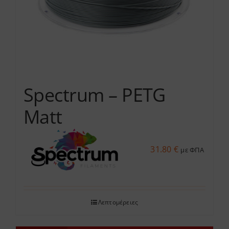
στη
σελίδα
του
προϊόντος
Spectrum – PETG
Matt
31.80
€
με ΦΠΑ
Λεπτομέρειες