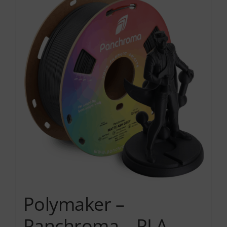
Services
Academy
Software
Blog
Επικοινωνία
Polymaker –
Panchroma – PLA