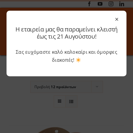
Μετάβαση
στο
×
περιεχόμενο
Η εταιρεία μας θα παραμείνει κλειστή
Αναζήτηση
έως τις 21 Αυγούστου!
για:
Σας ευχόμαστε καλό καλοκαίρι και όμορφες
Toggle
Toggle
Navigation
Navigati
Αρχική
»
Army Red
διακοπές!
Online 3D Printing
Καλάθι
Ταξινόμηση βάσει
Προεπιλεγμένη
παραγγελία
Λογαριασμός
Outlet
Προβολή
12 προϊόντων
Shop
Shop