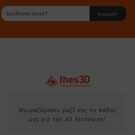
επιλογές
Εγγραφή!
μπορούν
να
επιλεγούν
στη
σελίδα
του
προϊόντος
Μοιραζόμαστε μαζί σας το πάθος
μας για την 3D Εκτύπωση!