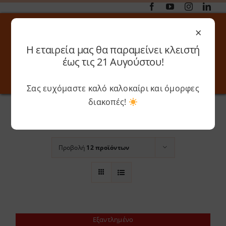
Μετάβαση
στο
×
περιεχόμενο
Η εταιρεία μας θα παραμείνει κλειστή
Αναζήτηση
έως τις 21 Αυγούστου!
για:
Σας ευχόμαστε καλό καλοκαίρι και όμορφες
Toggle
Toggle
Navigation
Navigati
Αρχική
»
ABS
διακοπές!
Online 3D Printing
Καλάθι
Ταξινόμηση βάσει
Προεπιλεγμένη
παραγγελία
Λογαριασμός
Outlet
Προβολή
12 προϊόντων
Shop
Shop
Εξαντλημένο