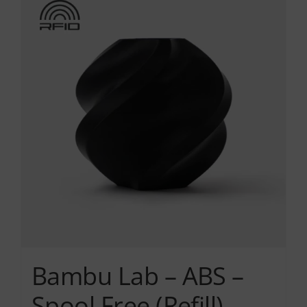
Services
Academy
Software
Blog
Επικοινωνία
Bambu Lab – ABS –
Spool Free (Refill)