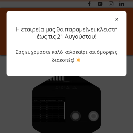
Μετάβαση
στο
×
περιεχόμενο
Η εταιρεία μας θα παραμείνει κλειστή
Αναζήτηση
έως τις 21 Αυγούστου!
για:
Σας ευχόμαστε καλό καλοκαίρι και όμορφες
Toggle
Toggle
Navigation
Navigati
διακοπές!
Αρχική
»
Αρχεία για Thes3D
»
Σελίδα 2
Online 3D Printing
Καλάθι
Λογαριασμός
Outlet
Shop
Shop