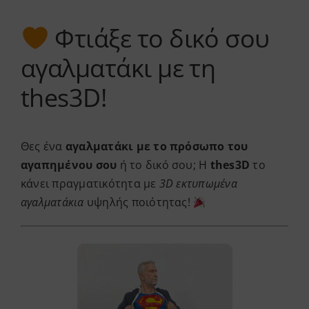
Services
Φτιάξε το δικό σου
αγαλματάκι με τη
Academy
thes3D!
Software
Θες ένα
αγαλματάκι με το πρόσωπο του
Blog
αγαπημένου σου
ή το δικό σου; Η
thes3D
το
κάνει πραγματικότητα με
3D εκτυπωμένα
αγαλματάκια
υψηλής ποιότητας!
Επικοινωνία