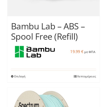
προϊόντος
Bambu Lab – ABS –
Spool Free (Refill)
19.99
€
με ΦΠΑ
Επιλογή
Λεπτομέρειες
Αυτό
το
προϊόν
έχει
πολλαπλές