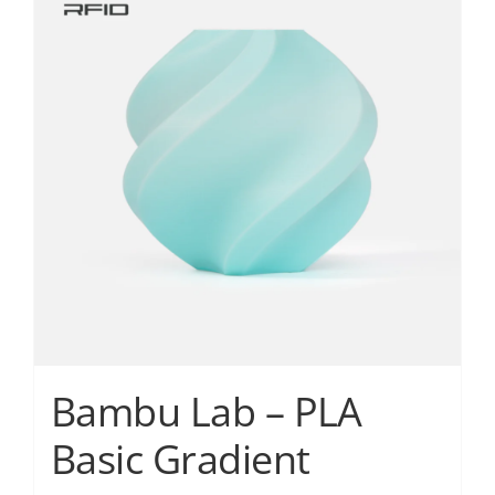
πολλαπλές
παραλλαγές.
Οι
επιλογές
μπορούν
να
επιλεγούν
στη
σελίδα
του
προϊόντος
Bambu Lab – PLA
Basic Gradient