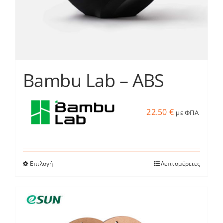
σελίδα
του
προϊόντος
Bambu Lab – ABS
22.50
€
με ΦΠΑ
Επιλογή
Λεπτομέρειες
Αυτό
το
προϊόν
έχει
πολλαπλές