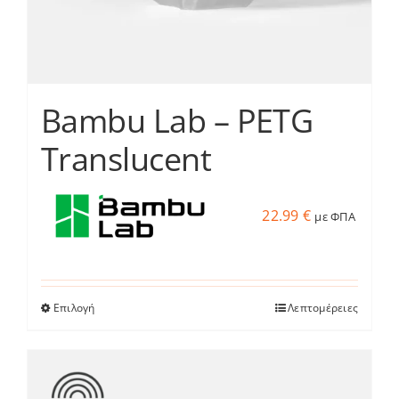
του
προϊόντος
Bambu Lab – PETG
Translucent
22.99
€
με ΦΠΑ
Επιλογή
Λεπτομέρειες
Αυτό
το
προϊόν
έχει