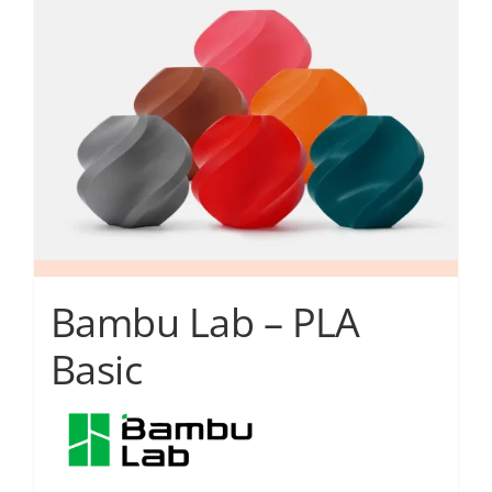
επιλογές
μπορούν
να
επιλεγούν
στη
σελίδα
του
προϊόντος
Bambu Lab – PLA
Basic