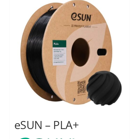
Services
Academy
Software
Blog
Επικοινωνία
eSUN – PLA+