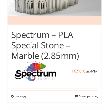
του
προϊόντος
Spectrum – PLA
Special Stone –
Marble (2.85mm)
16.90
€
με ΦΠΑ
Επιλογή
Λεπτομέρειες
Αυτό
το