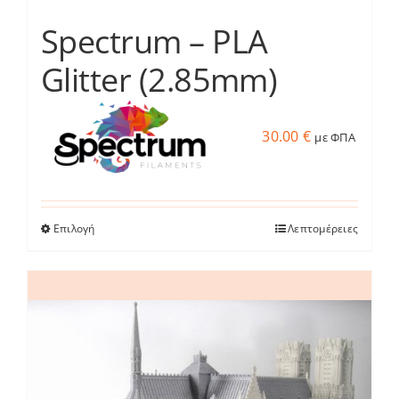
Spectrum – PLA
Glitter (2.85mm)
30.00
€
με ΦΠΑ
Επιλογή
Λεπτομέρειες
Αυτό
το
προϊόν
έχει
πολλαπλές
παραλλαγές.
Οι