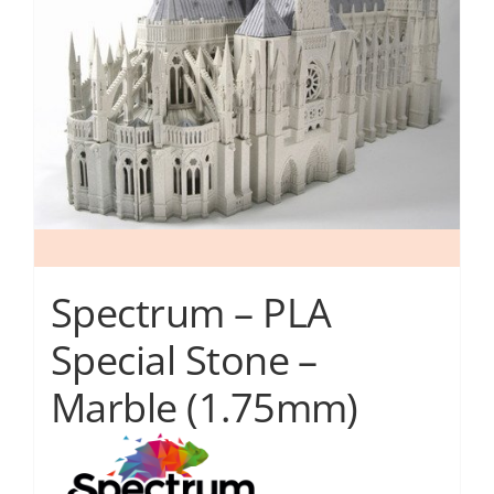
επιλογές
μπορούν
να
επιλεγούν
στη
σελίδα
του
προϊόντος
Spectrum – PLA
Special Stone –
Marble (1.75mm)