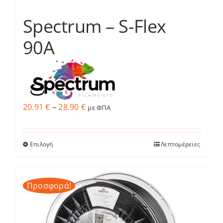
σελίδα
του
Spectrum – S-Flex
προϊόντος
90A
Price
20.91
€
–
28.90
€
με ΦΠΑ
range:
20.91 €
Επιλογή
Λεπτομέρειες
Αυτό
through
το
28.90 €
προϊόν
Προσφορά!
έχει
πολλαπλές
παραλλαγές.