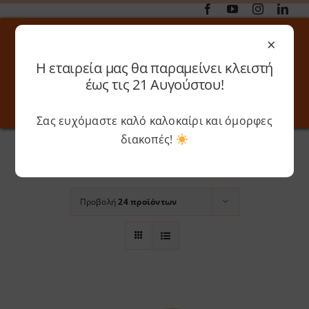
Μετάβαση
στο
×
περιεχόμενο
Η εταιρεία μας θα παραμείνει κλειστή
Αναζήτηση
έως τις 21 Αυγούστου!
για:
Σας ευχόμαστε καλό καλοκαίρι και όμορφες
Toggle
Toggle
Navigation
Navigati
Αρχική
»
1,75mm
διακοπές!
Online 3D Printing
Καλάθι
Ταξινόμηση βάσει
Βαθμολογία
Λογαριασμός
Outlet
Προβολή
24 προϊόντων
Shop
Shop