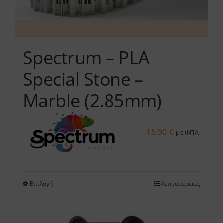
προϊόντος
Spectrum – PLA
Special Stone –
Marble (2.85mm)
16.90
€
με ΦΠΑ
Επιλογή
Λεπτομέρειες
Αυτό
το
προϊόν