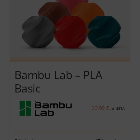
να
επιλεγούν
στη
σελίδα
του
προϊόντος
Bambu Lab – PLA
Basic
22.99
€
με ΦΠΑ