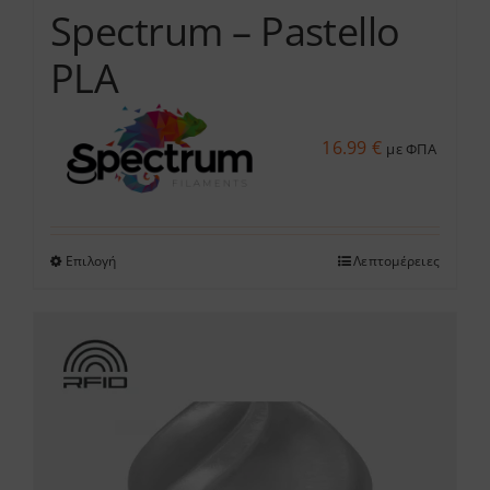
Spectrum – Pastello
PLA
16.99
€
με ΦΠΑ
Επιλογή
Λεπτομέρειες
Αυτό
το
προϊόν
έχει
πολλαπλές
παραλλαγές.
Οι
επιλογές