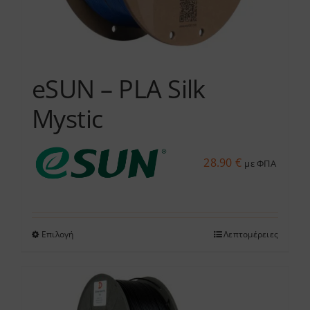
του
προϊόντος
eSUN – PLA Silk
Mystic
28.90
€
με ΦΠΑ
Επιλογή
Λεπτομέρειες
Αυτό
το
προϊόν
έχει