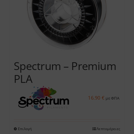
Οι
επιλογές
μπορούν
να
επιλεγούν
στη
σελίδα
του
Spectrum – Premium
προϊόντος
PLA
16.90
€
με ΦΠΑ
Επιλογή
Λεπτομέρειες
Αυτό