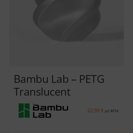
μπορούν
να
επιλεγούν
στη
σελίδα
του
προϊόντος
Bambu Lab – PETG
Translucent
22.99
€
με ΦΠΑ