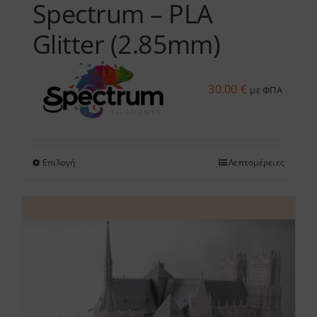
Spectrum – PLA
Glitter (2.85mm)
30.00
€
με ΦΠΑ
Επιλογή
Λεπτομέρειες
Αυτό
το
προϊόν
έχει
πολλαπλές
παραλλαγές.
Οι
επιλογές