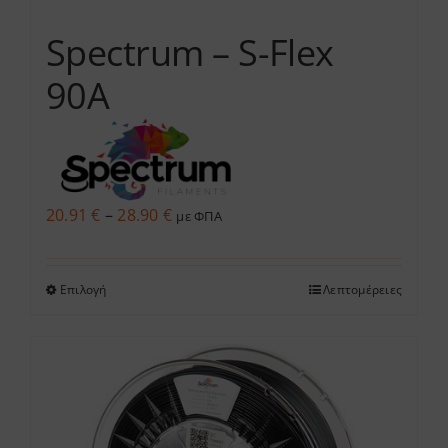
σελίδα
του
Spectrum – S-Flex
προϊόντος
90A
Price
20.91
€
–
28.90
€
με ΦΠΑ
range:
20.91 €
Επιλογή
Λεπτομέρειες
Αυτό
through
το
28.90 €
προϊόν
έχει
πολλαπλές
παραλλαγές.