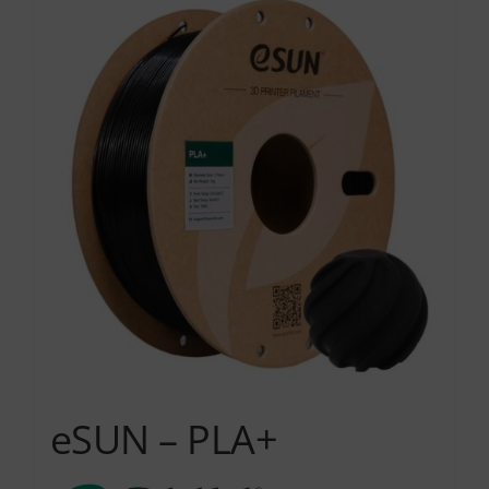
Services
Academy
Software
Blog
Επικοινωνία
eSUN – PLA+