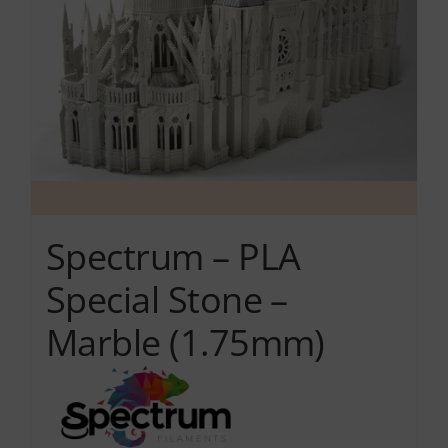
μπορούν
να
επιλεγούν
στη
σελίδα
του
προϊόντος
Spectrum – PLA
Special Stone –
Marble (1.75mm)