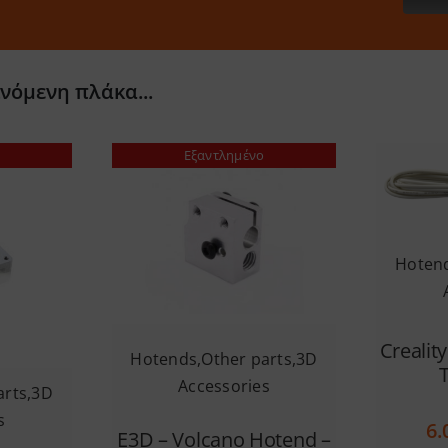
ινόμενη πλάκα...
Εξαντλημένο
Hoten
Crealit
Hotends
,
Other parts
,
3D
Accessories
arts
,
3D
s
6.
E3D – Volcano Hotend –