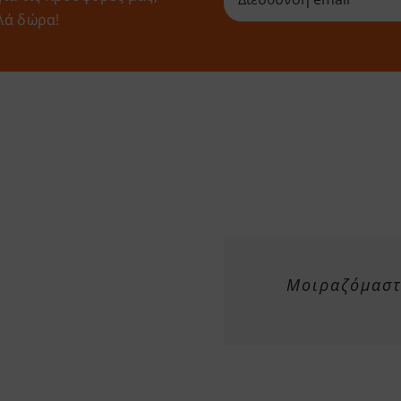
λά δώρα!
Μοιραζόμαστε