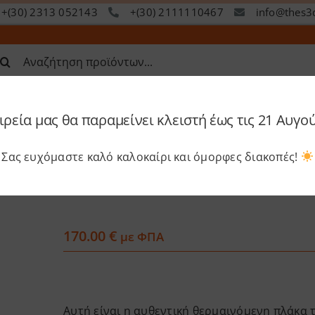
+(30) 2313 052143
+(30) 2111110467
info@thes3
ναζήτηση
α:
ιρεία μας θα παραμείνει κλειστή έως τις 21 Αυγο
op
Services
Academy
S
Σας ευχόμαστε καλό καλοκαίρι και όμορφες διακοπές!
UltiMaker – Θερμαινόμενη πλάκα
170.00
€
με ΦΠΑ
Αυτή είναι η αυθεντική θερμαινόμενη πλάκα 