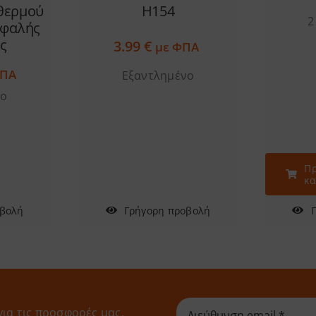
H154
 θερμού
2
εφαλής
ς
3.99
€
με ΦΠΑ
ΦΠΑ
Εξαντλημένο
νο
Πρ
κα
Γρήγορη προβολή
οβολή
για τις προσφορές μας,