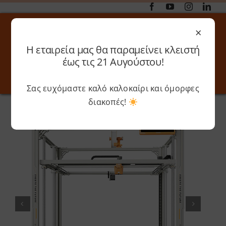
Μετάβαση
στο
×
περιεχόμενο
Η εταιρεία μας θα παραμείνει κλειστή
Αναζήτηση
έως τις 21 Αυγούστου!
για:
Σας ευχόμαστε καλό καλοκαίρι και όμορφες
Toggle
Toggle
Navigation
Navigati
διακοπές!
Αρχική
»
Shop
»
Elegoo – OrangeStorm Giga 3D Printer
Online 3D Printing
Καλάθι
Λογαριασμός
Outlet
Shop
Shop