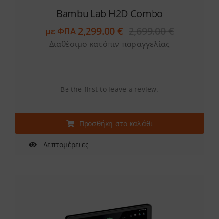
Bambu Lab H2D Combo
2,299.00
€
2,699.00
€
με ΦΠΑ
Original
Η
Διαθέσιμο κατόπιν παραγγελίας
price
τρέχουσα
was:
τιμή
2,699.00 €
είναι:
2,299.00 €
Be the first to leave a review.
Προσθήκη στο καλάθι
Λεπτομέρειες