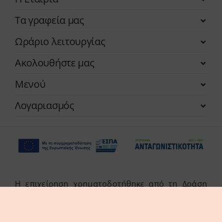
Τα γραφεία μας
Ωράριο λειτουργίας
Ακολουθήστε μας
Μενού
Λογαριασμός
Η επιχείρηση χρηματοδοτήθηκε από τη Δράση
του Προγράμματος «Ανταγωνιστικότητα» (ΕΣΠΑ
2021-2027 «Πράσινη Παραγωγική Επένδυση ΜμΕ»