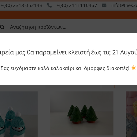
+(30) 2313 052143
+(30) 2111110467
info@thes3
ναζήτηση
α:
ιρεία μας θα παραμείνει κλειστή έως τις 21 Αυγο
op
Services
Academy
S
Σας ευχόμαστε καλό καλοκαίρι και όμορφες διακοπές!
Sort by
Date
Show
48 P