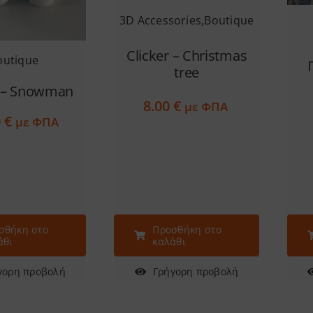
3D Accessories
,
Boutique
Clicker – Christmas
outique
tree
r – Snowman
8.00
€
με ΦΠΑ
0
€
με ΦΠΑ
σθήκη στο
Προσθήκη στο
άθι
καλάθι
γορη προβολή
Γρήγορη προβολή