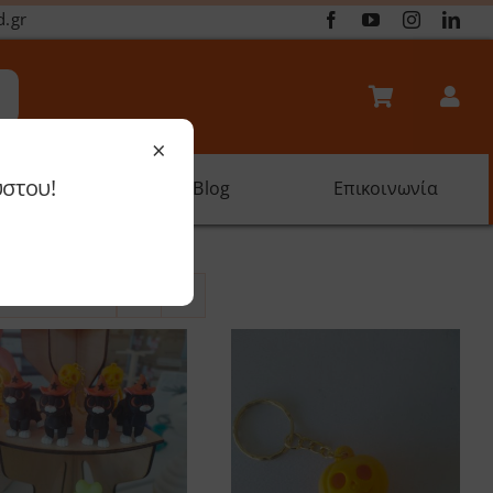
d.gr
×
ύστου!
oftware
Blog
Επικοινωνία
roducts