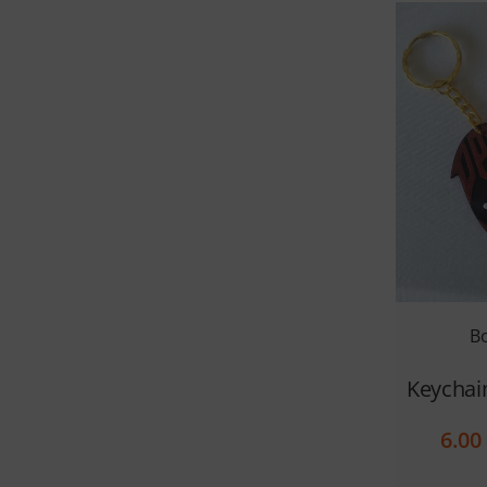
B
Keychai
6.0