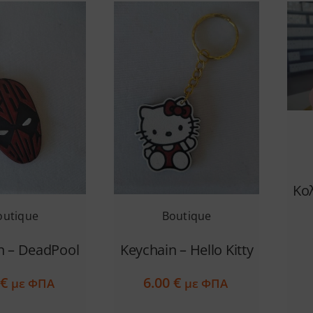
Κο
outique
Boutique
n – DeadPool
Keychain – Hello Kitty
0
€
6.00
€
με ΦΠΑ
με ΦΠΑ