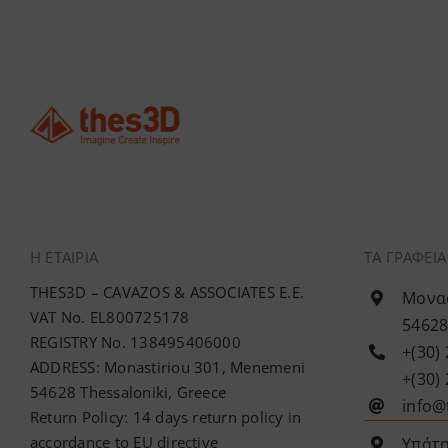
Η ΕΤΑΙΡΊΑ
ΤΑ ΓΡΑΦΕΙ
THES3D – CAVAZOS & ASSOCIATES E.E.
Μονασ
VAT No. EL800725178
54628
REGISTRY No. 138495406000
+(30)
ADDRESS: Monastiriou 301, Menemeni
+(30)
54628 Thessaloniki, Greece
info@
Return Policy: 14 days return policy in
accordance to EU directive
Υπάτη