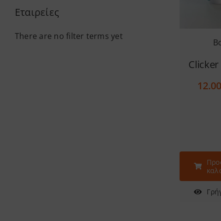
Εταιρείες
There are no filter terms yet
B
Clicke
12.0
Προ
καλ
Γρή