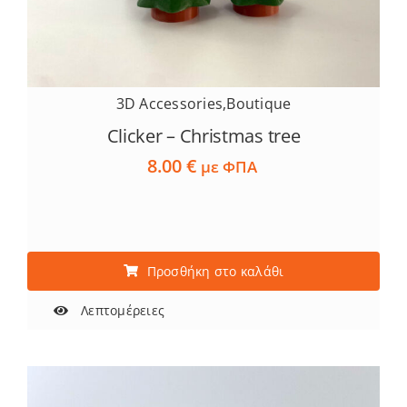
Services
Academy
3D Accessories
,
Boutique
Clicker – Christmas tree
Software
8.00
€
με ΦΠΑ
Blog
Επικοινωνία
Προσθήκη στο καλάθι
Λεπτομέρειες