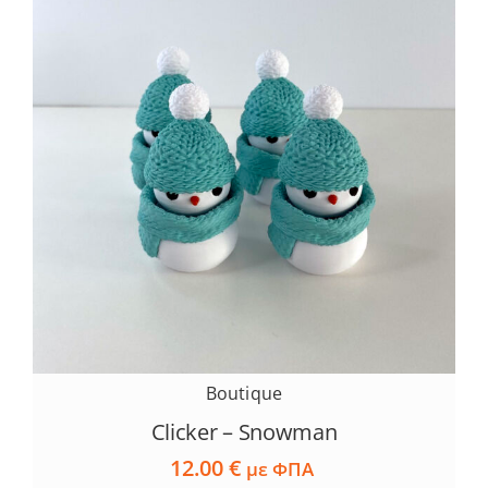
Boutique
Clicker – Snowman
12.00
€
με ΦΠΑ