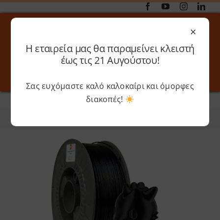
Μετάβαση
στο
×
περιεχόμενο
Η εταιρεία μας θα παραμείνει κλειστή
Αναζήτηση
έως τις 21 Αυγούστου!
για:
Σας ευχόμαστε καλό καλοκαίρι και όμορφες
Toggle
Toggle
Navigation
Navigati
διακοπές!
Αρχική
»
3dpower
Online 3D Printing
Καλάθι
Φίλτρα
Ταξινόμηση
Λογαριασμός
Outlet
Shop
Shop