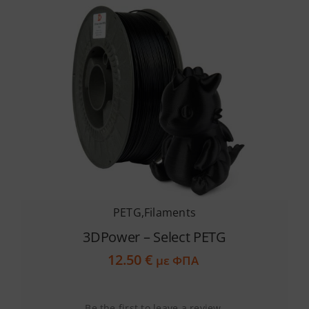
παραλλαγές.
Οι
επιλογές
μπορούν
να
επιλεγούν
στη
σελίδα
του
προϊόντος
PETG
,
Filaments
3DPower – Select PETG
12.50
€
με ΦΠΑ
Be the first to leave a review.