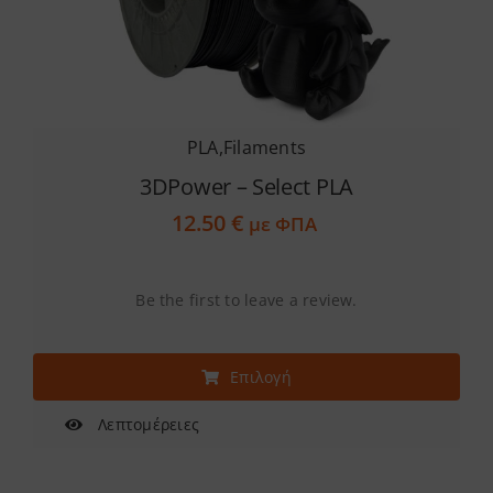
Services
Academy
PLA
,
Filaments
Software
3DPower – Select PLA
12.50
€
με ΦΠΑ
Blog
Be the first to leave a review.
Επικοινωνία
Αυτό
Επιλογή
το
προϊόν
Λεπτομέρειες
έχει
πολλαπλές