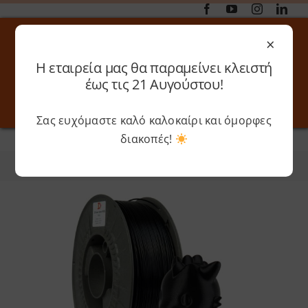
Μετάβαση
στο
×
περιεχόμενο
Η εταιρεία μας θα παραμείνει κλειστή
Αναζήτηση
έως τις 21 Αυγούστου!
για:
Σας ευχόμαστε καλό καλοκαίρι και όμορφες
Toggle
Toggle
Navigation
Navigati
διακοπές!
Αρχική
»
3dpower
Online 3D Printing
Καλάθι
Φίλτρα
Ταξινόμηση
Λογαριασμός
Outlet
Shop
Shop