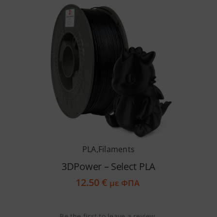
παραλλαγές.
Οι
επιλογές
μπορούν
να
επιλεγούν
στη
σελίδα
του
προϊόντος
PLA
,
Filaments
3DPower – Select PLA
12.50
€
με ΦΠΑ
Be the first to leave a review.