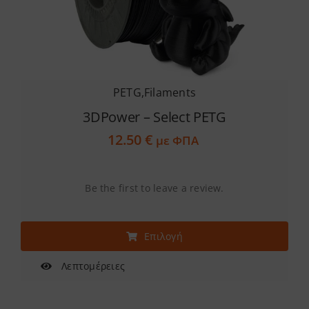
Services
Academy
PETG
,
Filaments
Software
3DPower – Select PETG
12.50
€
με ΦΠΑ
Blog
Be the first to leave a review.
Επικοινωνία
Αυτό
Επιλογή
το
προϊόν
Λεπτομέρειες
έχει
πολλαπλές