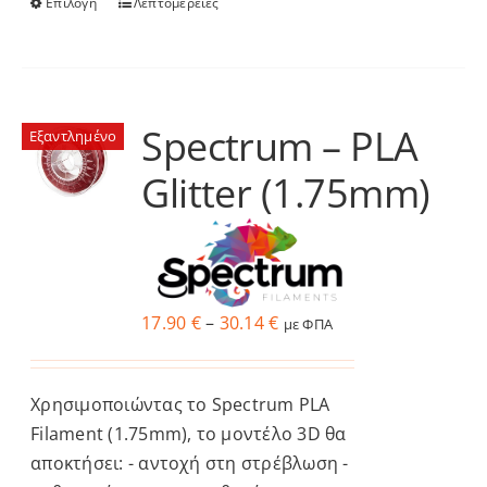
Επιλογή
Λεπτομέρειες
Αυτό
το
προϊόν
έχει
πολλαπλές
Spectrum – PLA
Εξαντλημένο
παραλλαγές.
Glitter (1.75mm)
Οι
επιλογές
μπορούν
να
επιλεγούν
Price
17.90
€
–
30.14
€
με ΦΠΑ
στη
range:
σελίδα
17.90 €
του
Χρησιμοποιώντας το Spectrum PLA
through
προϊόντος
Filament (1.75mm), το μοντέλο 3D θα
30.14 €
αποκτήσει: - αντοχή στη στρέβλωση -