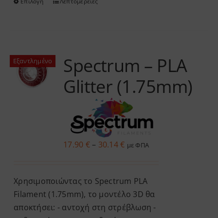
Επιλογή
Λεπτομέρειες
Αυτό
το
προϊόν
έχει
πολλαπλές
Spectrum – PLA
Εξαντλημένο
παραλλαγές.
Glitter (1.75mm)
Οι
επιλογές
μπορούν
να
επιλεγούν
Price
17.90
€
–
30.14
€
με ΦΠΑ
στη
range:
σελίδα
17.90 €
του
Χρησιμοποιώντας το Spectrum PLA
through
προϊόντος
Filament (1.75mm), το μοντέλο 3D θα
30.14 €
αποκτήσει: - αντοχή στη στρέβλωση -