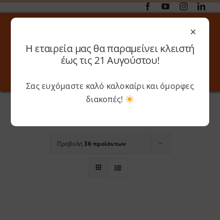
Μετάβαση
στο
×
περιεχόμενο
Η εταιρεία μας θα παραμείνει κλειστή
Αναζήτηση
έως τις 21 Αυγούστου!
για:
Σας ευχόμαστε καλό καλοκαίρι και όμορφες
Toggle
Toggle
Navigation
Navigati
Αρχική
»
Volcano Grey
διακοπές!
Online 3D Printing
Καλάθι
Ταξινόμηση βάσει
Όνομα
Λογαριασμός
Outlet
Προβολή
36 προϊόντων
Shop
Shop