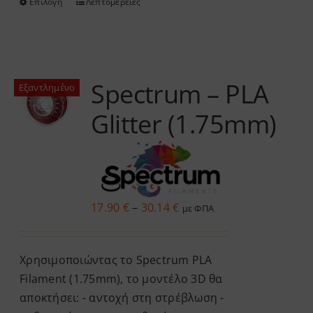
Επιλογή
Λεπτομέρειες
Αυτό
το
προϊόν
έχει
πολλαπλές
Spectrum – PLA
Εξαντλημένο
παραλλαγές.
Glitter (1.75mm)
Οι
επιλογές
μπορούν
να
επιλεγούν
Price
17.90
€
–
30.14
€
με ΦΠΑ
στη
range:
σελίδα
17.90 €
του
Χρησιμοποιώντας το Spectrum PLA
through
προϊόντος
Filament (1.75mm), το μοντέλο 3D θα
30.14 €
αποκτήσει: - αντοχή στη στρέβλωση -