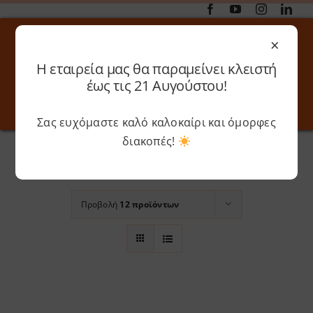
Μετάβαση
στο
×
περιεχόμενο
Η εταιρεία μας θα παραμείνει κλειστή
Αναζήτηση
έως τις 21 Αυγούστου!
για:
Σας ευχόμαστε καλό καλοκαίρι και όμορφες
Toggle
Toggle
Navigation
Navigati
Αρχική
»
Volcano Grey
διακοπές!
Online 3D Printing
Καλάθι
Ταξινόμηση βάσει
Ημέρα
Λογαριασμός
Outlet
Προβολή
12 προϊόντων
Shop
Shop