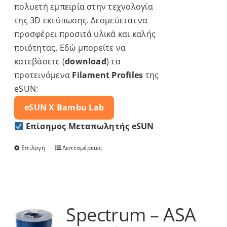
πολυετή εμπειρία στην τεχνολογία
της 3D εκτύπωσης. Δεσμεύεται να
προσφέρει προσιτά υλικά και καλής
ποιότητας. Εδώ μπορείτε να
κατεβάσετε (
download
) τα
προτεινόμενα
Filament Profiles
της
eSUN:
eSUN X
Bambu Lab
Επίσημος Μεταπωλητής eSUN
Επιλογή
Λεπτομέρειες
Αυτό
το
προϊόν
έχει
πολλαπλές
Spectrum – ASA
παραλλαγές.