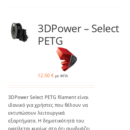
προϊόν
έχει
πολλαπλές
3DPower – Select
παραλλαγές.
PETG
Οι
επιλογές
μπορούν
να
επιλεγούν
12.50
€
με ΦΠΑ
στη
σελίδα
του
3DPower Select PETG filament είναι
προϊόντος
ιδανικό για χρήστες που θέλουν να
εκτυπώσουν λειτουργικά
εξαρτήματα. Η δημοτικότητά του
οφείλεται κυρίως στο ότι συνδυάζει