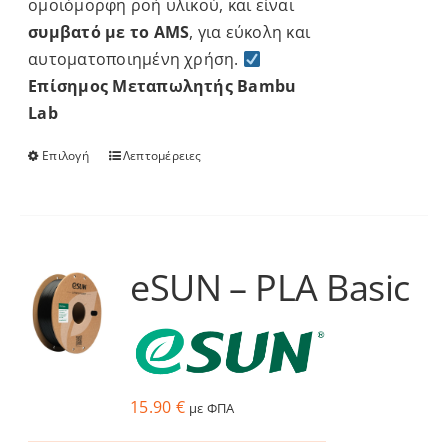
ομοιόμορφη ροή υλικού, και είναι
συμβατό με το AMS
, για εύκολη και
αυτοματοποιημένη χρήση.
Επίσημος Μεταπωλητής Bambu
Lab
Επιλογή
Λεπτομέρειες
Αυτό
το
προϊόν
έχει
πολλαπλές
eSUN – PLA Basic
παραλλαγές.
Οι
επιλογές
μπορούν
να
15.90
€
με ΦΠΑ
επιλεγούν