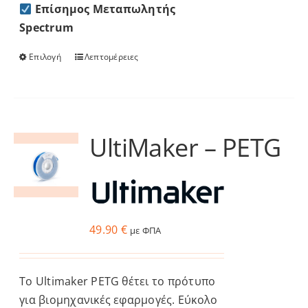
Επίσημος Μεταπωλητής
Spectrum
Επιλογή
Λεπτομέρειες
Αυτό
το
προϊόν
έχει
πολλαπλές
UltiMaker – PETG
παραλλαγές.
Οι
επιλογές
μπορούν
να
49.90
€
με ΦΠΑ
επιλεγούν
στη
Το Ultimaker PETG θέτει το πρότυπο
σελίδα
για βιομηχανικές εφαρμογές. Εύκολο
του