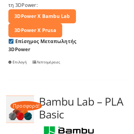
τη 3DPower:
3DPower X
Bambu Lab
3DPower X
Prusa
Επίσημος Μεταπωλητής
3DPower
Επιλογή
Λεπτομέρειες
Αυτό
το
προϊόν
έχει
πολλαπλές
Bambu Lab – PLA
παραλλαγές.
Προσφορά!
Basic
Οι
επιλογές
μπορούν