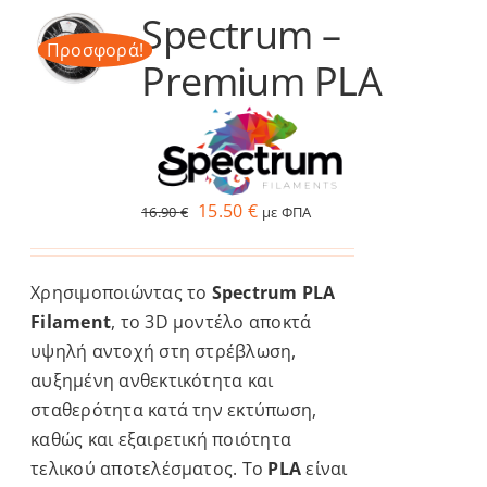
πολλαπλές
Spectrum –
παραλλαγές.
Προσφορά!
Premium PLA
Οι
επιλογές
μπορούν
να
επιλεγούν
Original
Η
15.50
€
16.90
€
με ΦΠΑ
στη
price
τρέχουσα
σελίδα
was:
τιμή
του
Χρησιμοποιώντας το
Spectrum PLA
16.90 €.
είναι:
προϊόντος
Filament
, το 3D μοντέλο αποκτά
15.50 €.
υψηλή αντοχή στη στρέβλωση,
αυξημένη ανθεκτικότητα και
σταθερότητα κατά την εκτύπωση,
καθώς και εξαιρετική ποιότητα
τελικού αποτελέσματος. Το
PLA
είναι