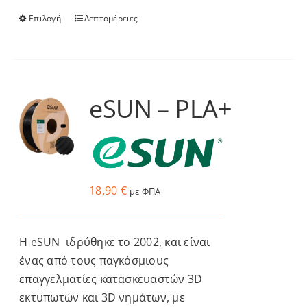
Επιλογή
Λεπτομέρειες
Αυτό
το
προϊόν
έχει
πολλαπλές
eSUN – PLA+
παραλλαγές.
Οι
επιλογές
μπορούν
να
18.90
€
με ΦΠΑ
επιλεγούν
στη
Η eSUN ιδρύθηκε το 2002, και είναι
σελίδα
ένας από τους παγκόσμιους
του
επαγγελματίες κατασκευαστών 3D
προϊόντος
εκτυπωτών και 3D νημάτων, με