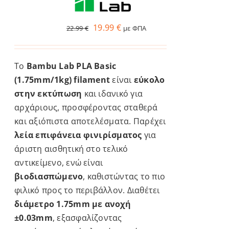
να
επιλεγούν
Original
Η
19.99
€
22.99
€
με ΦΠΑ
στη
price
τρέχουσα
σελίδα
was:
τιμή
του
Το
Bambu Lab PLA Basic
22.99 €.
είναι:
προϊόντος
(1.75mm/1kg) filament
είναι
εύκολο
19.99 €.
στην εκτύπωση
και ιδανικό για
αρχάριους, προσφέροντας σταθερά
και αξιόπιστα αποτελέσματα. Παρέχει
λεία επιφάνεια φινιρίσματος
για
άριστη αισθητική στο τελικό
αντικείμενο, ενώ είναι
βιοδιασπώμενο
, καθιστώντας το πιο
φιλικό προς το περιβάλλον. Διαθέτει
διάμετρο 1.75mm με ανοχή
±0.03mm
, εξασφαλίζοντας