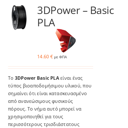
3DPower – Basic
Services
PLA
Academy
Software
14.60
€
με ΦΠΑ
Blog
Το
3DPower Basic PLA
είναι ένας
Επικοινωνία
τύπος βιοαποδομήσιμου υλικού, που
σημαίνει ότι είναι κατασκευασμένο
από ανανεώσιμους φυσικούς
πόρους. Το νήμα αυτό μπορεί να
χρησιμοποιηθεί για τους
περισσότερους τρισδιάστατους