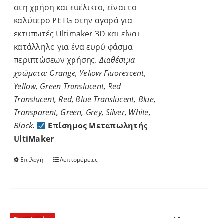
στη χρήση και ευέλικτο, είναι το
προϊόντος
καλύτερο PETG στην αγορά για
εκτυπωτές Ultimaker 3D και είναι
κατάλληλο για ένα ευρύ φάσμα
περιπτώσεων χρήσης.
Διαθέσιμα
χρώματα: Orange, Yellow Fluorescent,
Yellow, Green Translucent, Red
Translucent, Red, Blue Translucent, Blue,
Transparent, Green, Grey, Silver, White,
Black.
Επίσημος Μεταπωλητής
UltiMaker
Επιλογή
Λεπτομέρειες
Αυτό
το
προϊόν
έχει
πολλαπλές