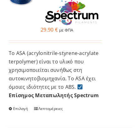
Οι
επιλογές
μπορούν
να
29.90
€
με ΦΠΑ
επιλεγούν
στη
Το ASA (acrylonitrile-styrene-acrylate
σελίδα
terpolymer) είναι το υλικό που
του
χρησιμοποιείται συνήθως στη
προϊόντος
αυτοκινητοβιομηχανία. Το ASA έχει
όμοιες ιδιότητες με το ABS.
Επίσημος Μεταπωλητής Spectrum
Επιλογή
Λεπτομέρειες
Αυτό
το
προϊόν
έχει