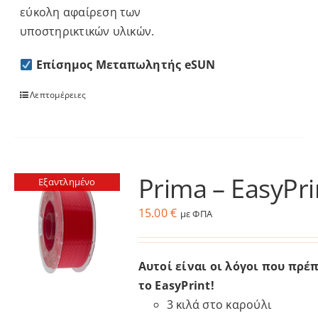
εύκολη αφαίρεση των
υποστηρικτικών υλικών.
Επίσημος Μεταπωλητής eSUN
Λεπτομέρειες
Prima – EasyPr
Εξαντλημένο
15.00
€
με ΦΠΑ
Αυτοί είναι οι λόγοι που πρέ
το EasyPrint!
3 κιλά
στο καρούλι