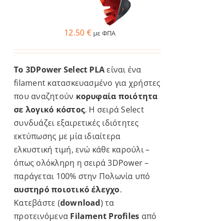
να
επιλεγούν
12.50
€
με ΦΠΑ
στη
σελίδα
του
Το 3DPower Select PLA
είναι ένα
προϊόντος
filament κατασκευασμένο για χρήστες
που αναζητούν
κορυφαία ποιότητα
σε λογικό κόστος
. Η σειρά Select
συνδυάζει εξαιρετικές ιδιότητες
εκτύπωσης με μία ιδιαίτερα
ελκυστική τιμή, ενώ κάθε καρούλι –
όπως ολόκληρη η σειρά 3DPower –
παράγεται 100% στην Πολωνία υπό
αυστηρό ποιοτικό έλεγχο
.
Κατεβάστε (
download
) τα
προτεινόμενα
Filament Profiles
από