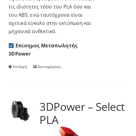
τις ιδιότητες τόσο του PLA όσο και
του ABS, ενώ ταυτόχρονα είναι
σχετικά εύκολο στην εκτύπωση και
μηχανικά ανθεκτικό.
Επίσημος Μεταπωλητής
3DPower
Επιλογή
Λεπτομέρειες
Αυτό
το
προϊόν
έχει
πολλαπλές
3DPower – Select
παραλλαγές.
PLA
Οι
επιλογές
μπορούν