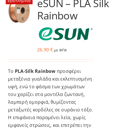
eSUN – PLA Silk
Εξαντλημένο
παραλλαγές.
Rainbow
Οι
επιλογές
μπορούν
να
επιλεγούν
26.90
€
με ΦΠΑ
στη
σελίδα
του
Το
PLA-Silk Rainbow
προσφέρει
προϊόντος
μεταξένια γυαλάδα και εκλεπτυσμένη
υφή, ενώ το φάσμα των χρωμάτων
του χαρίζει στα μοντέλα ζωντανή,
λαμπερή ομορφιά, θυμίζοντας
μεταξωτές κορδέλες σε ουράνιο τόξο.
Η επιφάνεια παραμένει λεία, χωρίς
εμφανείς στρώσεις, και επιτρέπει την