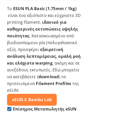
στη
Το
ESUN PLA Basic (1.75mm / 1kg)
σελίδα
είναι ένα αξιόπιστο και εύχρηστο 3D
του
printing filament,
ιδανικό για
προϊόντος
καθημερινές εκτυπώσεις υψηλής
ποιότητας
. Κατασκευασμένο από
βιοδιασπώμενο pla (πολυγαλακτικό
οξύ), προσφέρει
εξαιρετική
ανάλυση λεπτομέρειας, ομαλή ροή
και ελάχιστο warping
, ακόμη και σε
ανεξόδους εκτυπωτές. Εδώ μπορείτε
να κατεβάσετε (
download
) τα
προτεινόμενα
Filament Profiles
της
eSUN:
eSUN X
Bambu Lab
Επίσημος Μεταπωλητής eSUN