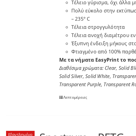
Τέλειο
γύρισμα
,
όχι
άλλα
μ
Πολύ
εύκολο
στην
εκτύπω
– 235° C
Τέλεια
στρογγυλότητα
Τέλεια ανοχή
διαμέτρου
εν
Έξυπνη ένδειξη
μήκους
στ
Φτιαγμένο από 100% παρθέ
Με τα νήματα EasyPrint το πο
Διαθέσιμα χρώματα: Clear, Solid Bla
Solid Silver, Solid White, Transpar
Transparent Purple, Transparent R
Λεπτομέρειες
Εξαντλημένο