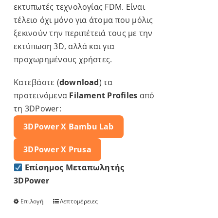
εκτυπωτές τεχνολογίας FDM. Είναι
τέλειο όχι μόνο για άτομα που μόλις
ξεκινούν την περιπέτειά τους με την
εκτύπωση 3D, αλλά και για
προχωρημένους χρήστες.
Κατεβάστε (
download
) τα
προτεινόμενα
Filament Profiles
από
τη 3DPower:
3DPower X
Bambu Lab
3DPower X
Prusa
Επίσημος Μεταπωλητής
3DPower
Επιλογή
Λεπτομέρειες
Αυτό
το