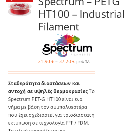
Spectrum – PETG
HT100 – Industrial
Filament
Price
21.90
€
–
37.20
€
με ΦΠΑ
range:
21.90 €
Σταθερότητα
διαστάσεων
και
through
αντοχή
σε
υψηλές
θερμοκρασίες
Το
37.20 €
Spectrum
PET-G
HT1
00
είναι
ένα
νήμα
με
βάση
τον
συμπολυεστέρα
που
έχει
σχεδιαστεί
για
τρισδιάστατη
εκτύπωση
σε
τεχνολογία
FFF
/
FDM
.
Το
υλικό
προορίζεται
για