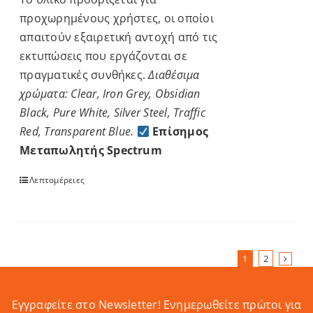
προχωρημένους
χρήστες
,
οι
οποίοι
απαιτούν
εξαιρετική
αντοχή
από
τις
εκτυπώσεις
που
εργάζονται
σε
πραγματικές
συνθήκες
.
Διαθέσιμα
χρώματα: Clear, Iron Grey, Obsidian
Black, Pure White, Silver Steel, Traffic
Red, Transparent Blue.
Επίσημος
Μεταπωλητής Spectrum
Λεπτομέρειες
1
2
Εγγραφείτε στο Newsletter! Eνημερωθείτε πρώτοι για