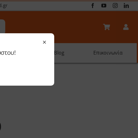
d.gr
×
ύστου!
oftware
Blog
Επικοινωνία
)