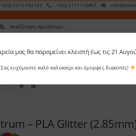
+(30) 2313 052143
+(30) 2111110467
info@thes3
ναζήτηση
α:
ιρεία μας θα παραμείνει κλειστή έως τις 21 Αυγο
op
Services
Academy
S
Σας ευχόμαστε καλό καλοκαίρι και όμορφες διακοπές!
trum – PLA Glitter (2.85mm