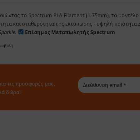
επιλεγούν
ιώντας το Spectrum PLA Filament (1.75mm), το μοντέλο 
στη
ότητα και σταθερότητα της εκτύπωσης - υψηλή ποιότητα
σελίδα
Sparkle.
του
Επίσημος Μεταπωλητής Spectrum
προϊόντος
προβολή
για τις προσφορές μας,
λά δώρα!