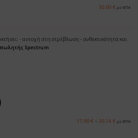
30.00
€
με ΦΠΑ
κτήσει: - αντοχή στη στρέβλωση - ανθεκτικότητα και
πωλητής Spectrum
)
Price
17.90
€
–
30.14
€
με ΦΠΑ
range:
17.90 €