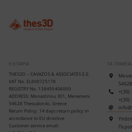
Η ΕΤΑΙΡΊΑ
ΤΑ ΓΡΑΦΕΙ
THES3D – CAVAZOS & ASSOCIATES E.E.
Μονασ
VAT No. EL800725178
54628
REGISTRY No. 138495406000
+(30)
ADDRESS: Monastiriou 301, Menemeni
+(30)
54628 Thessaloniki, Greece
info@
Return Policy: 14 days return policy in
accordance to EU directive
Υπάτη
Customer service email:
Περισ