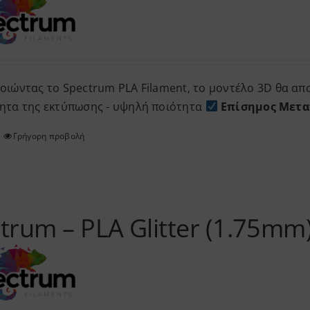
ιώντας το Spectrum PLA Filament, το μοντέλο 3D θα απο
ητα της εκτύπωσης - υψηλή ποιότητα
Επίσημος Μετα
Γρήγορη προβολή
Αυτό
το
προϊόν
έχει
πολλαπλές
trum – PLA Glitter (1.75mm
παραλλαγές.
Οι
επιλογές
μπορούν
να