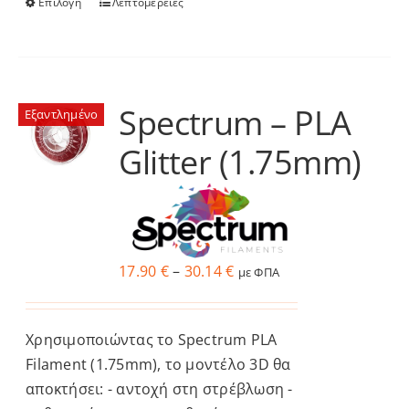
Επιλογή
Λεπτομέρειες
Αυτό
το
προϊόν
έχει
πολλαπλές
Spectrum – PLA
Εξαντλημένο
παραλλαγές.
Glitter (1.75mm)
Οι
επιλογές
μπορούν
να
επιλεγούν
Price
17.90
€
–
30.14
€
με ΦΠΑ
στη
range:
σελίδα
17.90 €
του
Χρησιμοποιώντας το Spectrum PLA
through
προϊόντος
Filament (1.75mm), το μοντέλο 3D θα
30.14 €
αποκτήσει: - αντοχή στη στρέβλωση -